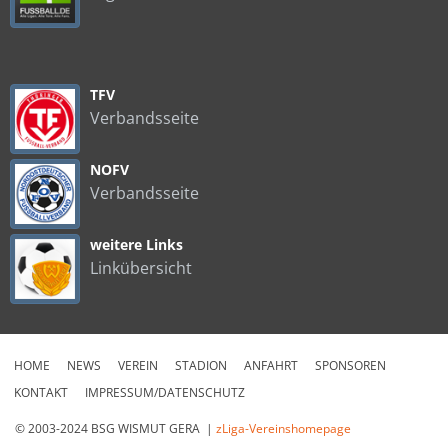
TFV
Verbandsseite
NOFV
Verbandsseite
weitere Links
Linkübersicht
HOME
NEWS
VEREIN
STADION
ANFAHRT
SPONSOREN
KONTAKT
IMPRESSUM/DATENSCHUTZ
© 2003-2024 BSG WISMUT GERA |
zLiga-Vereinshomepage