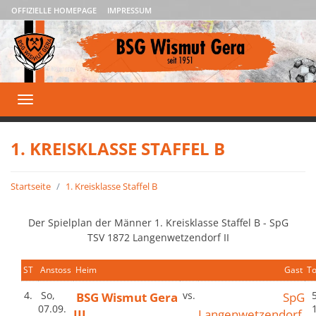
OFFIZIELLE HOMEPAGE
IMPRESSUM
Toggle
navigation
1. KREISKLASSE STAFFEL B
Startseite
1. Kreisklasse Staffel B
Der Spielplan der Männer 1. Kreisklasse Staffel B - SpG
TSV 1872 Langenwetzendorf II
ST
Anstoss
Heim
Gast
To
4.
So,
BSG Wismut Gera
vs.
SpG
5
07.09.
III
Langenwetzendorf