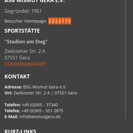
BSG WISMUT GERA E.V.
Gegründet: 1951
Besucher Homepage:
2
5
2
3
7
7
6
SPORTSTÄTTE
"Stadion am Steg"
Zwötzener Str. 2 A
07551 Gera
STADIONANFAHRT
KONTAKT
Adresse:
BSG Wismut Gera e.V.
Ort:
Zwötzener Str. 2 A | 07551 Gera
Telefon:
+49 (0)365 - 37340
Telefax:
+49 (0)365 - 551 2875
E-Mail:
info@wismutgera.de
KURZ-LINKS