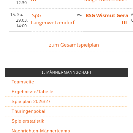
12:30
15.
So,
SpG
vs.
BSG Wismut Gera
6
29.03.
Langenwetzendorf
III
14:00
zum Gesamtspielplan
1. MÄNNERMANNSCHAFT
Teamseite
Ergebnisse/Tabelle
Spielplan 2026/27
Thüringenpokal
Spielerstatistik
Nachrichten-Männerteams