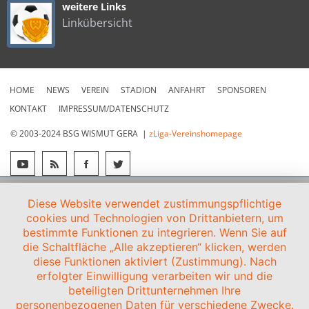
weitere Links
Linkübersicht
HOME
NEWS
VEREIN
STADION
ANFAHRT
SPONSOREN
KONTAKT
IMPRESSUM/DATENSCHUTZ
© 2003-2024 BSG WISMUT GERA |
zLiga-Vereinshomepage
Diese Website verwendet zustimmungspflichtige
cookies und Technologien von Drittanbietern, um
bestimmte Funktionen zu integrieren. Wenn Sie auf
die Schaltfläche „Alle akzeptieren“ klicken, werden
diese Funktionen aktiviert (Zustimmung). Nach
erfolgter Einwilligung verarbeiten wir und die
beteiligten Drittunternehmen Ihre
personenbezogenen Daten für verschiedene Zwecke.