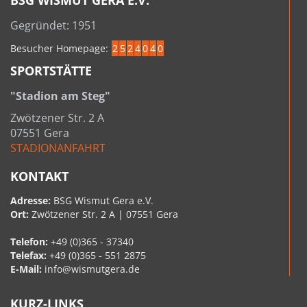
BSG WISMUT GERA E.V.
Gegründet: 1951
Besucher Homepage:
2
5
2
4
0
4
0
SPORTSTÄTTE
"Stadion am Steg"
Zwötzener Str. 2 A
07551 Gera
STADIONANFAHRT
KONTAKT
Adresse:
BSG Wismut Gera e.V.
Ort:
Zwötzener Str. 2 A | 07551 Gera
Telefon:
+49 (0)365 - 37340
Telefax:
+49 (0)365 - 551 2875
E-Mail:
info@wismutgera.de
KURZ-LINKS