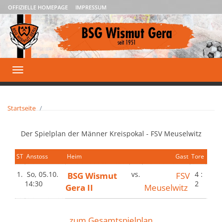
OFFIZIELLE HOMEPAGE
IMPRESSUM
Toggle
navigation
Startseite
Der Spielplan der Männer Kreispokal - FSV Meuselwitz
ST
Anstoss
Heim
Gast
Tore
1.
So, 05.10.
BSG Wismut
vs.
FSV
4 :
14:30
2
Gera II
Meuselwitz
zum Gesamtspielplan