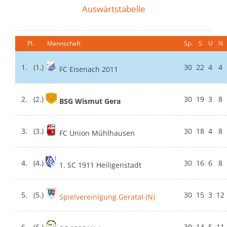
Auswärtstabelle
Pl.
Mannschaft
Sp.
S
U
N
1.
(1.)
30
22
4
4
FC Eisenach 2011
2.
(2.)
30
19
3
8
BSG Wismut Gera
3.
(3.)
30
18
4
8
FC Union Mühlhausen
4.
(4.)
30
16
6
8
1. SC 1911 Heiligenstadt
5.
(5.)
30
15
3
12
Spielvereinigung Geratal (N)
6.
(6.)
30
14
5
11