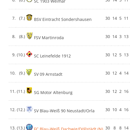
SC 1903 Weimar
7.
(7.)
30
14
5
11
BSV Eintracht Sondershausen
8.
(8.)
30
14
3
13
FSV Martinroda
9.
(10.)
30
12
5
13
SC Leinefelde 1912
10.
(9.)
30
12
4
14
SV 09 Arnstadt
11.
(11.)
30
12
2
16
SG Motor Altenburg
12.
(12.)
30
10
4
16
SV Blau-Weiß 90 Neustadt/Orla
13.
(13.)
30
8
8
14
FC Blau-Weiß Dachwig/Döllstädt (N)