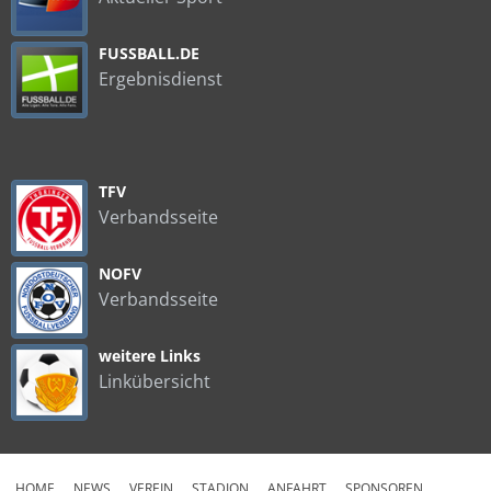
FUSSBALL.DE
Ergebnisdienst
TFV
Verbandsseite
NOFV
Verbandsseite
weitere Links
Linkübersicht
HOME
NEWS
VEREIN
STADION
ANFAHRT
SPONSOREN