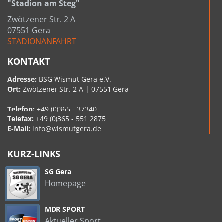
"Stadion am Steg"
Zwötzener Str. 2 A
07551 Gera
STADIONANFAHRT
KONTAKT
Adresse:
BSG Wismut Gera e.V.
Ort:
Zwötzener Str. 2 A | 07551 Gera
Telefon:
+49 (0)365 - 37340
Telefax:
+49 (0)365 - 551 2875
E-Mail:
info@wismutgera.de
KURZ-LINKS
SG Gera
Homepage
MDR SPORT
Aktueller Sport