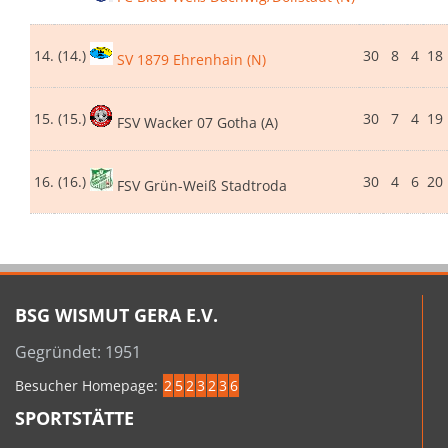
14.
(14.)
30
8
4
18
SV 1879 Ehrenhain (N)
15.
(15.)
30
7
4
19
FSV Wacker 07 Gotha (A)
16.
(16.)
30
4
6
20
FSV Grün-Weiß Stadtroda
BSG WISMUT GERA E.V.
Gegründet: 1951
Besucher Homepage:
2
5
2
3
2
3
6
SPORTSTÄTTE