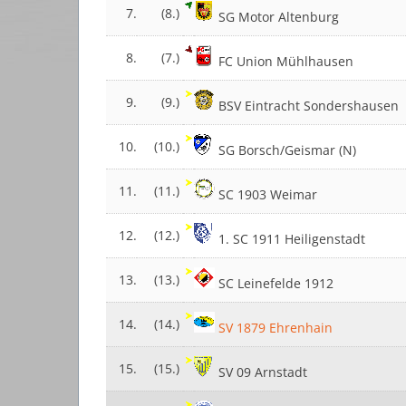
7.
(8.)
SG Motor Altenburg
8.
(7.)
FC Union Mühlhausen
9.
(9.)
BSV Eintracht Sondershausen
10.
(10.)
SG Borsch/Geismar (N)
11.
(11.)
SC 1903 Weimar
12.
(12.)
1. SC 1911 Heiligenstadt
13.
(13.)
SC Leinefelde 1912
14.
(14.)
SV 1879 Ehrenhain
15.
(15.)
SV 09 Arnstadt