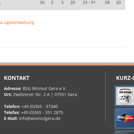
30
5
5
20
33 : 91
-58
20
a
ga Ligaverwaltung
KONTAKT
KURZ-
Adresse:
BSG Wismut Gera e.V.
Ort:
Zwötzener Str. 2 A | 07551 Gera
Telefon:
+49 (0)365 - 37340
Telefax:
+49 (0)365 - 551 2875
E-Mail:
info@wismutgera.de