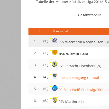
Tabelle der Männer Köstritzer-Liga 2014/15
Gesamttabelle
Pl.
Mannschaft
1.
(1.)
FSV Wacker 90 Nordhausen II 
2.
(2.)
BSG Wismut Gera
3.
(3.)
SV Eintracht Eisenberg (N)
4.
(4.)
Spielvereinigung Geratal
5.
(5.)
FC Blau-Weiß Dachwig/Döllstä
6.
(6.)
FSV Martinroda