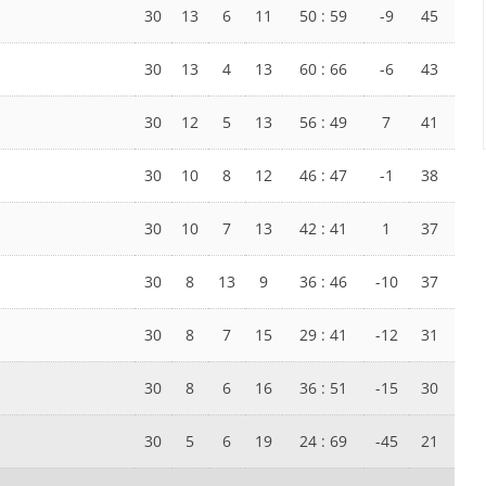
30
13
6
11
50 : 59
-9
45
30
13
4
13
60 : 66
-6
43
30
12
5
13
56 : 49
7
41
30
10
8
12
46 : 47
-1
38
30
10
7
13
42 : 41
1
37
30
8
13
9
36 : 46
-10
37
30
8
7
15
29 : 41
-12
31
30
8
6
16
36 : 51
-15
30
30
5
6
19
24 : 69
-45
21