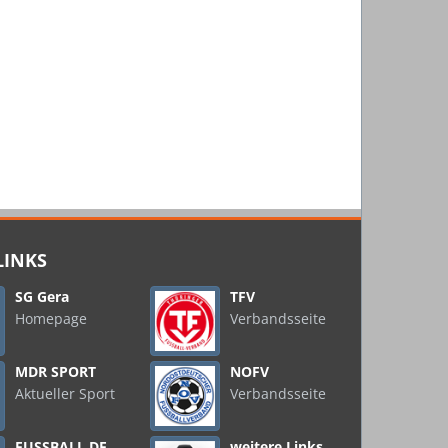
LINKS
SG Gera
TFV
Homepage
Verbandsseite
MDR SPORT
NOFV
Aktueller Sport
Verbandsseite
FUSSBALL.DE
weitere Links