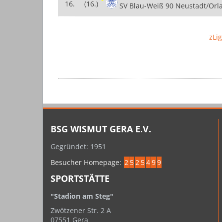
16.
(16.)
SV Blau-Weiß 90 Neustadt/Orl
zLi
BSG WISMUT GERA E.V.
Gegründet: 1951
Besucher Homepage:
2
5
2
5
4
9
9
SPORTSTÄTTE
"Stadion am Steg"
Zwötzener Str. 2 A
07551 Gera