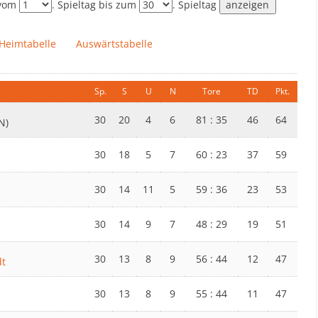
 vom
. Spieltag bis zum
. Spieltag
Heimtabelle
Auswärtstabelle
Sp.
S
U
N
Tore
TD
Pkt.
30
20
4
6
81 : 35
46
64
(N)
30
18
5
7
60 : 23
37
59
30
14
11
5
59 : 36
23
53
30
14
9
7
48 : 29
19
51
30
13
8
9
56 : 44
12
47
dt
30
13
8
9
55 : 44
11
47