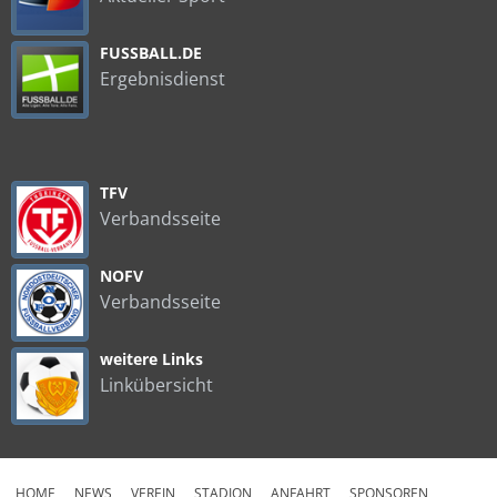
FUSSBALL.DE
Ergebnisdienst
TFV
Verbandsseite
NOFV
Verbandsseite
weitere Links
Linkübersicht
HOME
NEWS
VEREIN
STADION
ANFAHRT
SPONSOREN