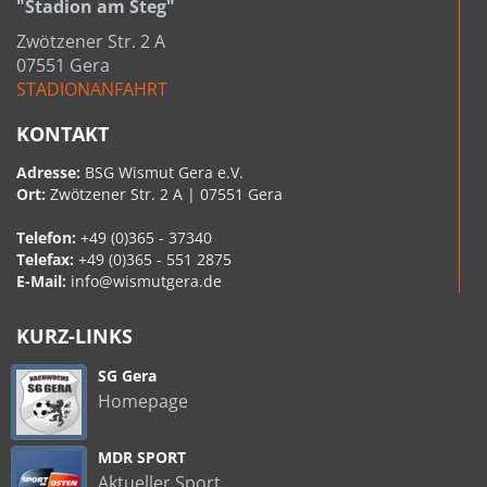
"Stadion am Steg"
Zwötzener Str. 2 A
07551 Gera
STADIONANFAHRT
KONTAKT
Adresse:
BSG Wismut Gera e.V.
Ort:
Zwötzener Str. 2 A | 07551 Gera
Telefon:
+49 (0)365 - 37340
Telefax:
+49 (0)365 - 551 2875
E-Mail:
info@wismutgera.de
KURZ-LINKS
SG Gera
Homepage
MDR SPORT
Aktueller Sport