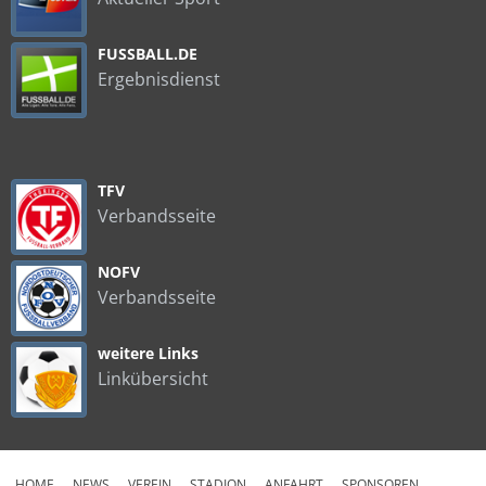
FUSSBALL.DE
Ergebnisdienst
TFV
Verbandsseite
NOFV
Verbandsseite
weitere Links
Linkübersicht
HOME
NEWS
VEREIN
STADION
ANFAHRT
SPONSOREN