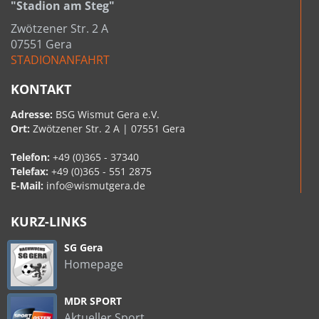
"Stadion am Steg"
Zwötzener Str. 2 A
07551 Gera
STADIONANFAHRT
KONTAKT
Adresse:
BSG Wismut Gera e.V.
Ort:
Zwötzener Str. 2 A | 07551 Gera
Telefon:
+49 (0)365 - 37340
Telefax:
+49 (0)365 - 551 2875
E-Mail:
info@wismutgera.de
KURZ-LINKS
SG Gera
Homepage
MDR SPORT
Aktueller Sport