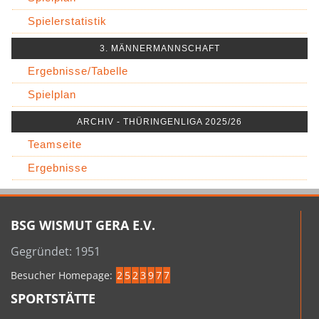
Spielerstatistik
3. MÄNNERMANNSCHAFT
Ergebnisse/Tabelle
Spielplan
ARCHIV - THÜRINGENLIGA 2025/26
Teamseite
Ergebnisse
BSG WISMUT GERA E.V.
Gegründet: 1951
Besucher Homepage:
2
5
2
3
9
7
7
SPORTSTÄTTE