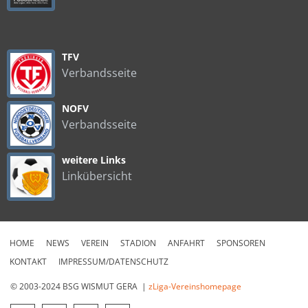
TFV
Verbandsseite
NOFV
Verbandsseite
weitere Links
Linkübersicht
HOME
NEWS
VEREIN
STADION
ANFAHRT
SPONSOREN
KONTAKT
IMPRESSUM/DATENSCHUTZ
© 2003-2024 BSG WISMUT GERA |
zLiga-Vereinshomepage