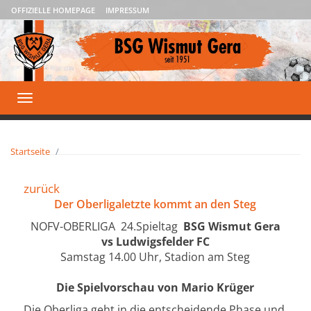
OFFIZIELLE HOMEPAGE
IMPRESSUM
Toggle
navigation
Startseite
zurück
Der Oberligaletzte kommt an den Steg
NOFV-OBERLIGA 24.Spieltag
BSG Wismut Gera
vs Ludwigsfelder FC
Samstag 14.00 Uhr, Stadion am Steg
Die Spielvorschau von Mario Krüger
Die Oberliga geht in die entscheidende Phase und