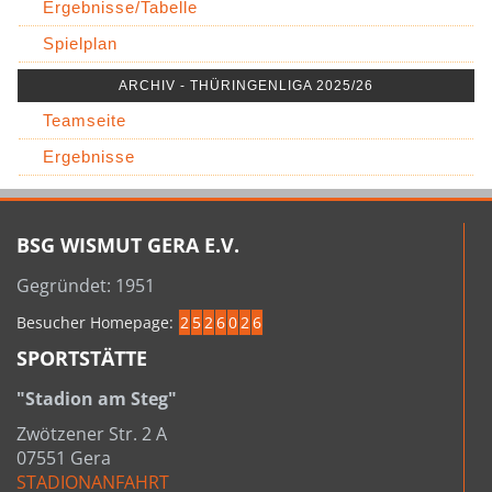
Ergebnisse/Tabelle
Spielplan
ARCHIV - THÜRINGENLIGA 2025/26
Teamseite
Ergebnisse
BSG WISMUT GERA E.V.
Gegründet: 1951
Besucher Homepage:
2
5
2
6
0
2
6
SPORTSTÄTTE
"Stadion am Steg"
Zwötzener Str. 2 A
07551 Gera
STADIONANFAHRT