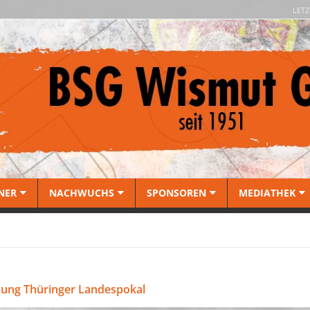
LETZ
NER
NACHWUCHS
SPONSOREN
MEDIATHEK
sung Thüringer Landespokal