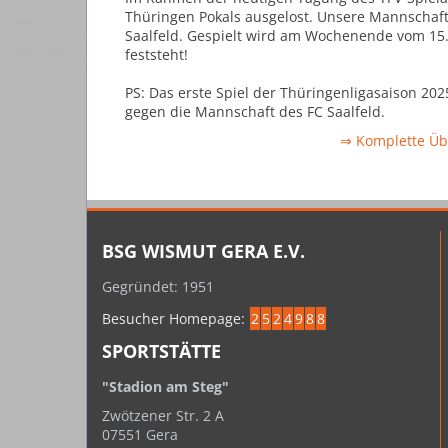
Thüringen Pokals ausgelost. Unsere Mannschaft 
Saalfeld. Gespielt wird am Wochenende vom 15.
feststeht!
PS: Das erste Spiel der Thüringenligasaison 20
gegen die Mannschaft des FC Saalfeld.
⇒ Komplette Übe
BSG WISMUT GERA E.V.
Gegründet: 1951
Besucher Homepage:
2
5
2
4
9
8
8
SPORTSTÄTTE
"Stadion am Steg"
Zwötzener Str. 2 A
07551 Gera