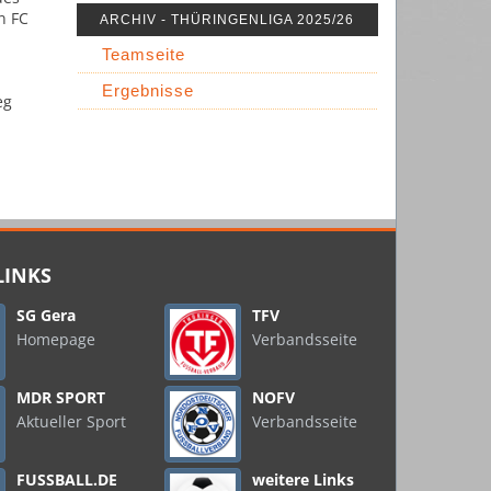
n FC
ARCHIV - THÜRINGENLIGA 2025/26
Teamseite
Ergebnisse
eg
LINKS
SG Gera
TFV
Homepage
Verbandsseite
MDR SPORT
NOFV
Aktueller Sport
Verbandsseite
FUSSBALL.DE
weitere Links