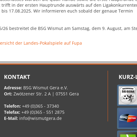
trifft in der ersten Hauptrunde auswärts auf den Ligakonkurrente
 bis 17.08.2025. Wir informieren euch sobald der genaue Termin
25/26 bestreitet die BSG Wismut am Samstag, dem 9. August, am St
rsicht der Landes-Pokalspiele auf Fupa
KONTAKT
KURZ-
Adresse:
BSG Wismut Gera e.V.
Ort:
Zwötzener Str. 2 A | 07551 Gera
Telefon:
+49 (0)365 - 37340
Telefax:
+49 (0)365 - 551 2875
E-Mail:
info@wismutgera.de