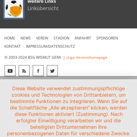
weitere Links
Linkübersicht
HOME
NEWS
VEREIN
STADION
ANFAHRT
SPONSOREN
KONTAKT
IMPRESSUM/DATENSCHUTZ
© 2003-2024 BSG WISMUT GERA |
zLiga-Vereinshomepage
Diese Website verwendet zustimmungspflichtige
cookies und Technologien von Drittanbietern, um
bestimmte Funktionen zu integrieren. Wenn Sie auf
die Schaltfläche „Alle akzeptieren“ klicken, werden
diese Funktionen aktiviert (Zustimmung). Nach
erfolgter Einwilligung verarbeiten wir und die
beteiligten Drittunternehmen Ihre
personenbezogenen Daten für verschiedene Zwecke.