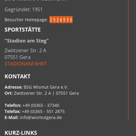
Gegründet: 1951
Besucher Homepage:
2
5
2
6
5
5
5
SPORTSTÄTTE
"Stadion am Steg"
Zwötzener Str. 2 A
07551 Gera
STADIONANFAHRT
KONTAKT
Adresse:
BSG Wismut Gera e.V.
Ort:
Zwötzener Str. 2 A | 07551 Gera
Telefon:
+49 (0)365 - 37340
Telefax:
+49 (0)365 - 551 2875
E-Mail:
info@wismutgera.de
KURZ-LINKS