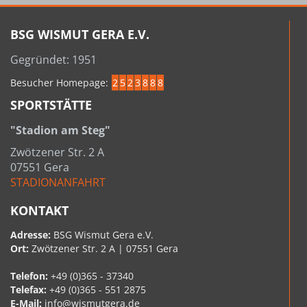
BSG WISMUT GERA E.V.
Gegründet: 1951
Besucher Homepage:
2
5
2
3
8
8
8
SPORTSTÄTTE
"Stadion am Steg"
Zwötzener Str. 2 A
07551 Gera
STADIONANFAHRT
KONTAKT
Adresse:
BSG Wismut Gera e.V.
Ort:
Zwötzener Str. 2 A | 07551 Gera
Telefon:
+49 (0)365 - 37340
Telefax:
+49 (0)365 - 551 2875
E-Mail:
info@wismutgera.de