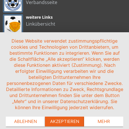
Verbandsseite
weitere Links
Linkübersicht
Diese Website verwendet zustimmungspflichtige
cookies und Technologien von Drittanbietern, um
HOME
NEWS
VEREIN
STADION
ANFAHRT
SPONSOREN
bestimmte Funktionen zu integrieren. Wenn Sie auf
die Schaltfläche „Alle akzeptieren“ klicken, werden
KONTAKT
IMPRESSUM/DATENSCHUTZ
diese Funktionen aktiviert (Zustimmung). Nach
© 2003-2024 BSG WISMUT GERA |
zLiga-Vereinshomepage
erfolgter Einwilligung verarbeiten wir und die
beteiligten Drittunternehmen Ihre
personenbezogenen Daten für verschiedene Zwecke.
Detaillierte Informationen zu Zweck, Rechtsgrundlage
und Drittunternehmen finden Sie unter dem Button
„Mehr“ und in unserer Datenschutzerklärung. Sie
können Ihre Einwilligung jederzeit widerrufen.
ABLEHNEN
AKZEPTIEREN
MEHR