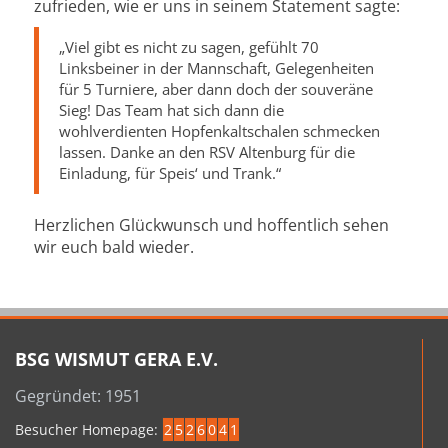
zufrieden, wie er uns in seinem Statement sagte:
„Viel gibt es nicht zu sagen, gefühlt 70
Linksbeiner in der Mannschaft, Gelegenheiten
für 5 Turniere, aber dann doch der souveräne
Sieg! Das Team hat sich dann die
wohlverdienten Hopfenkaltschalen schmecken
lassen. Danke an den RSV Altenburg für die
Einladung, für Speis‘ und Trank.“
Herzlichen Glückwunsch und hoffentlich sehen
wir euch bald wieder.
BSG WISMUT GERA E.V.
Gegründet: 1951
Besucher Homepage:
2
5
2
6
0
4
1