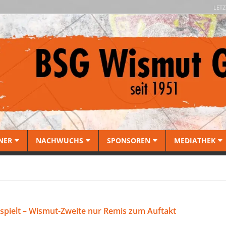
LETZ
NER
NACHWUCHS
SPONSOREN
MEDIATHEK
spielt – Wismut-Zweite nur Remis zum Auftakt