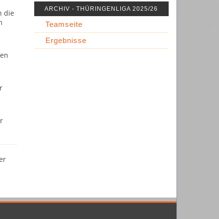
ARCHIV - THÜRINGENLIGA 2025/26
h die
m
Teamseite
Ergebnisse
ten
r
e
r
er