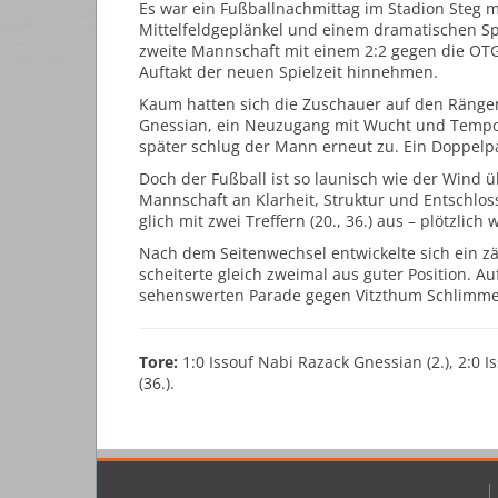
Es war ein Fußballnachmittag im Stadion Steg 
Mittelfeldgeplänkel und einem dramatischen S
zweite Mannschaft mit einem 2:2 gegen die OT
Auftakt der neuen Spielzeit hinnehmen.
Kaum hatten sich die Zuschauer auf den Rängen s
Gnessian, ein Neuzugang mit Wucht und Tempo, 
später schlug der Mann erneut zu. Ein Doppelp
Doch der Fußball ist so launisch wie der Wind 
Mannschaft an Klarheit, Struktur und Entschloss
glich mit zwei Treffern (20., 36.) aus – plötzlich 
Nach dem Seitenwechsel entwickelte sich ein z
scheiterte gleich zweimal aus guter Position. 
sehenswerten Parade gegen Vitzthum Schlimmer
Tore:
1:0 Issouf Nabi Razack Gnessian (2.), 2:0 Iss
(36.).