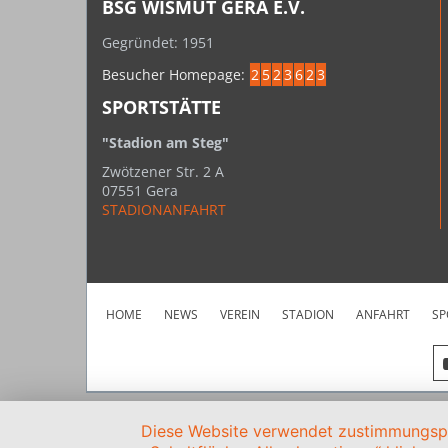
BSG WISMUT GERA E.V.
Gegründet: 1951
Besucher Homepage:
2
5
2
3
6
2
3
SPORTSTÄTTE
"Stadion am Steg"
Zwötzener Str. 2 A
07551 Gera
STADIONANFAHRT
HOME
NEWS
VEREIN
STADION
ANFAHRT
SP
Diese Website verwendet zustimmungspfl