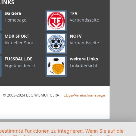
LINKS
SG Gera
TFV
Homepage
Verbandsseite
MDR SPORT
NOFV
Aktueller Sport
Verbandsseite
FUSSBALL.DE
weitere Links
Ergebnisdienst
Linkübersicht
© 2003-2024 BSG WISMUT GERA |
zLiga-Vereinshomepage
estimmte Funktionen zu integrieren. Wenn Sie auf die