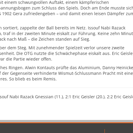
mit einem schwungvollen Auftakt, einem kämpferischen
pannungsbogen zum Schluss des Spiels. Doch am Ende musste sic
G 1902 Gera zufriedengeben – und damit einen leisen Dämpfer zu
ortiert, zappelte der Ball bereits im Netz. Issouf Nabi Razack
traf in der zweiten Minute eiskalt zur Führung. Keine zehn Minu
ack nach Maß – die Zeichen standen auf Sieg.
über dem Steg. Mit zunehmender Spielzeit verlor unsere zweite
enheit. Die OTG nutzte die Schwächephase eiskalt aus. Eric Geisle
war die Partie wieder offen.
ähes Ringen. Alwin Kontauts prüfte das Aluminium, Danny Heinick
Auf der Gegenseite verhinderte Wismut-Schlussmann Pracht mit eine
es. So blieb es beim Remis.
ouf Nabi Razack Gnessian (11.), 2:1 Eric Geisler (20.), 2:2 Eric Geisl