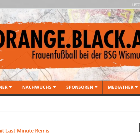
LETZ
NER
NACHWUCHS
SPONSOREN
MEDIATHEK
it Last-Minute Remis