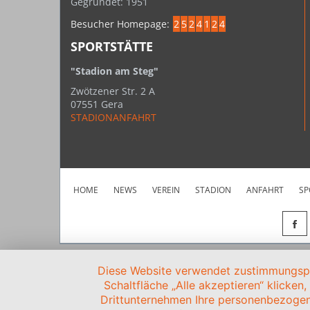
Gegründet: 1951
Besucher Homepage:
2
5
2
4
1
2
4
SPORTSTÄTTE
"Stadion am Steg"
Zwötzener Str. 2 A
07551 Gera
STADIONANFAHRT
HOME
NEWS
VEREIN
STADION
ANFAHRT
SP
Diese Website verwendet zustimmungspfl
Schaltfläche „Alle akzeptieren“ klicken
Drittunternehmen Ihre personenbezogen