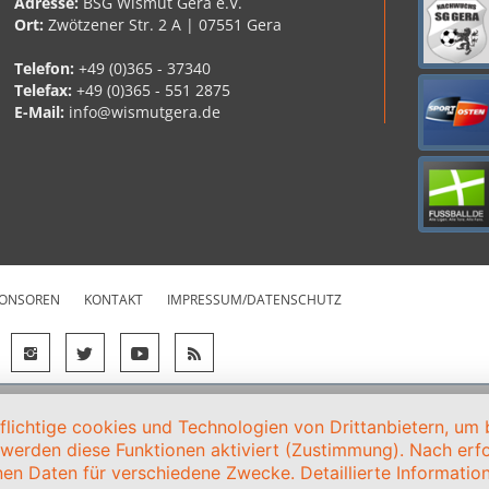
Adresse:
BSG Wismut Gera e.V.
Ort:
Zwötzener Str. 2 A | 07551 Gera
Telefon:
+49 (0)365 - 37340
Telefax:
+49 (0)365 - 551 2875
E-Mail:
info@wismutgera.de
ONSOREN
KONTAKT
IMPRESSUM/DATENSCHUTZ
ichtige cookies und Technologien von Drittanbietern, um b
, werden diese Funktionen aktiviert (Zustimmung). Nach erfol
en Daten für verschiedene Zwecke. Detaillierte Informati