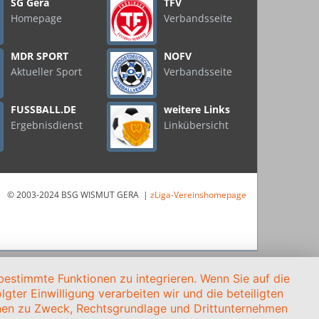
SG Gera
TFV
Homepage
Verbandsseite
MDR SPORT
NOFV
Aktueller Sport
Verbandsseite
FUSSBALL.DE
weitere Links
Ergebnisdienst
Linkübersicht
© 2003-2024 BSG WISMUT GERA |
zLiga-Vereinshomepage
estimmte Funktionen zu integrieren. Wenn Sie auf die
gter Einwilligung verarbeiten wir und die beteiligten
onen zu Zweck, Rechtsgrundlage und Drittunternehmen