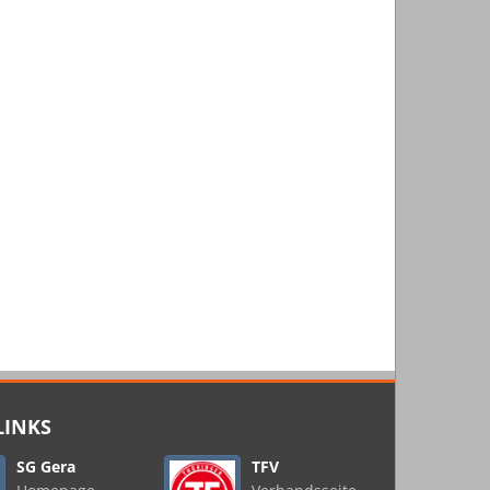
LINKS
SG Gera
TFV