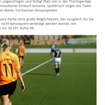
n ungeschlagen und festigt Platz vier in der Thüringenliga.
instudierter Einwurf-Variante. Spielerisch zeigte das Team
ren klaren Torchancen herausspielen.
hene Partie ohne große Möglichkeiten. Der Ausgleich für die
e nicht konsequent verteidigt werden konnte. Am
 zur SG EFC Ruhla 08.