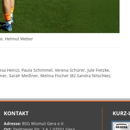
os: Helmut Weber
esa Heinz), Paula Schimmel, Verena Schürer, Jule Fietzke,
ner, Sarah Meißner, Melina Fischer (82.Sandra Nitschke),
KONTAKT
KURZ-
Adresse:
BSG Wismut Gera e.V.
Ort:
Zwötzener Str. 2 A | 07551 Gera