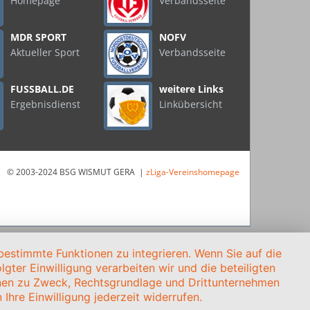
Homepage
Verbandsseite
MDR SPORT
NOFV
Aktueller Sport
Verbandsseite
FUSSBALL.DE
weitere Links
Ergebnisdienst
Linkübersicht
© 2003-2024 BSG WISMUT GERA |
zLiga-Vereinshomepage
estimmte Funktionen zu integrieren. Wenn Sie auf die
gter Einwilligung verarbeiten wir und die beteiligten
onen zu Zweck, Rechtsgrundlage und Drittunternehmen
Ihre Einwilligung jederzeit widerrufen.