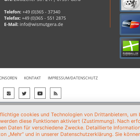
Telefon:
+49 (0)365 - 37340
Telefax:
+49 (0)365 - 551 2875
E-Mail:
info@wismutgera.de
ONSOREN
KONTAKT
IMPRESSUM/DATENSCHUTZ
ichtige cookies und Technologien von Drittanbietern, um b
, werden diese Funktionen aktiviert (Zustimmung). Nach erfol
en Daten für verschiedene Zwecke. Detaillierte Informati
on „Mehr“ und in unserer Datenschutzerklärung. Sie können 