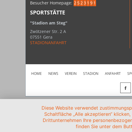
Besucher Homepage:
2
5
2
3
1
9
1
SPORTSTÄTTE
"Stadion am Steg"
Zwötzener Str. 2 A
07551 Gera
STADIONANFAHRT
HOME
NEWS
VEREIN
STADION
ANFAHRT
SP
Diese Website verwendet zustimmungspfl
Schaltfläche „Alle akzeptieren“ klicken
Drittunternehmen Ihre personenbezogen
finden Sie unter dem Butt