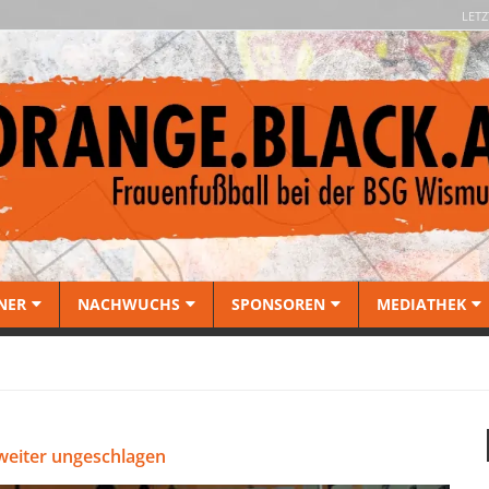
LETZ
NER
NACHWUCHS
SPONSOREN
MEDIATHEK
weiter ungeschlagen