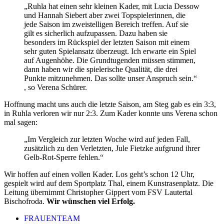
„Ruhla hat einen sehr kleinen Kader, mit Lucia Dessow
und Hannah Siebert aber zwei Topspielerinnen, die
jede Saison im zweistelligen Bereich treffen. Auf sie
gilt es sicherlich aufzupassen. Dazu haben sie
besonders im Rückspiel der letzten Saison mit einem
sehr guten Spielansatz überzeugt. Ich erwarte ein Spiel
auf Augenhöhe. Die Grundtugenden müssen stimmen,
dann haben wir die spielerische Qualität, die drei
Punkte mitzunehmen. Das sollte unser Anspruch sein.“
, so Verena Schürer.
Hoffnung macht uns auch die letzte Saison, am Steg gab es ein 3:3,
in Ruhla verloren wir nur 2:3. Zum Kader konnte uns Verena schon
mal sagen:
„Im Vergleich zur letzten Woche wird auf jeden Fall,
zusätzlich zu den Verletzten, Jule Fietzke aufgrund ihrer
Gelb-Rot-Sperre fehlen.“
Wir hoffen auf einen vollen Kader. Los geht’s schon 12 Uhr,
gespielt wird auf dem Sportplatz Thal, einem Kunstrasenplatz. Die
Leitung übernimmt Christopher Gippert vom FSV Lautertal
Bischofroda.
Wir wünschen viel Erfolg.
FRAUENTEAM