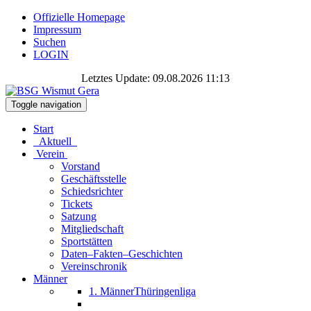
Offizielle Homepage
Impressum
Suchen
LOGIN
Letztes Update: 09.08.2026 11:13
Toggle navigation
Start
Aktuell
Verein
Vorstand
Geschäftsstelle
Schiedsrichter
Tickets
Satzung
Mitgliedschaft
Sportstätten
Daten–Fakten–Geschichten
Vereinschronik
Männer
1. Männer
Thüringenliga