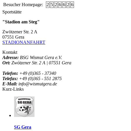
Besucher Homepage:
2
5
2
6
6
2
6
Sportstätte
"Stadion am Steg"
Zwötzener Str. 2 A
07551 Gera
STADIONANFAHRT
Kontakt
Adresse:
BSG Wismut Gera e.V.
Ort:
Zwötzener Str. 2 A | 07551 Gera
Telefon:
+49 (0)365 - 37340
Telefax:
+49 (0)365 - 551 2875
E-Mail:
info@wismutgera.de
Kurz-Links
SG Gera