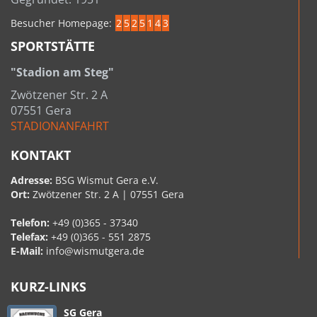
Besucher Homepage:
2
5
2
5
1
4
3
SPORTSTÄTTE
"Stadion am Steg"
Zwötzener Str. 2 A
07551 Gera
STADIONANFAHRT
KONTAKT
Adresse:
BSG Wismut Gera e.V.
Ort:
Zwötzener Str. 2 A | 07551 Gera
Telefon:
+49 (0)365 - 37340
Telefax:
+49 (0)365 - 551 2875
E-Mail:
info@wismutgera.de
KURZ-LINKS
SG Gera