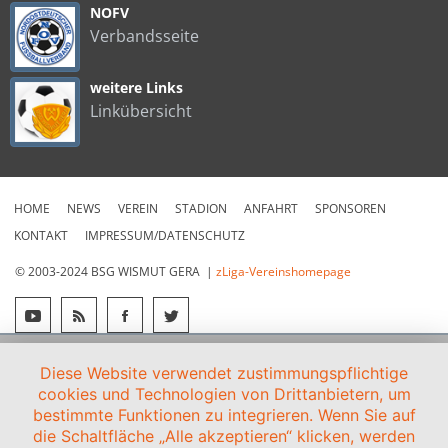
NOFV
Verbandsseite
weitere Links
Linkübersicht
HOME
NEWS
VEREIN
STADION
ANFAHRT
SPONSOREN
KONTAKT
IMPRESSUM/DATENSCHUTZ
© 2003-2024 BSG WISMUT GERA |
zLiga-Vereinshomepage
Diese Website verwendet zustimmungspflichtige
cookies und Technologien von Drittanbietern, um
bestimmte Funktionen zu integrieren. Wenn Sie auf
die Schaltfläche „Alle akzeptieren“ klicken, werden