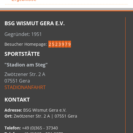
BSG WISMUT GERA E.V.
Gegründet: 1951
Besucher Homepage:
2
5
2
3
9
7
9
SPORTSTÄTTE
"Stadion am Steg"
Zwötzener Str. 2 A
07551 Gera
STADIONANFAHRT
KONTAKT
Adresse:
BSG Wismut Gera e.V.
Ort:
Zwötzener Str. 2 A | 07551 Gera
Telefon:
+49 (0)365 - 37340