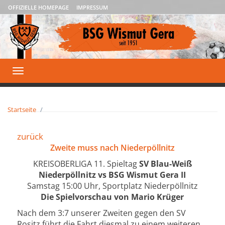
OFFIZIELLE HOMEPAGE
IMPRESSUM
Toggle
navigation
Startseite
zurück
Zweite muss nach Niederpöllnitz
KREISOBERLIGA 11. Spieltag
SV Blau-Weiß
Niederpöllnitz vs BSG Wismut Gera II
Samstag 15:00 Uhr, Sportplatz Niederpöllnitz
Die Spielvorschau von Mario Krüger
Nach dem 3:7 unserer Zweiten gegen den SV
Rositz führt die Fahrt diesmal zu einem weiteren