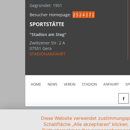
Gegründet: 1951
Besucher Homepage:
2
5
2
4
2
7
2
SPORTSTÄTTE
"Stadion am Steg"
Zwötzener Str. 2 A
07551 Gera
STADIONANFAHRT
HOME
NEWS
VEREIN
STADION
ANFAHRT
SP
Diese Website verwendet zustimmungspfl
Schaltfläche „Alle akzeptieren“ klicken