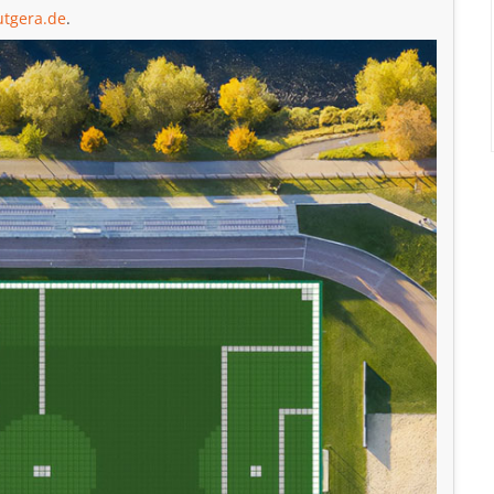
tgera.de
.