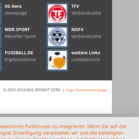
SG Gera
TFV
Homepage
Verbandsseite
MDR SPORT
NOFV
Aktueller Sport
Verbandsseite
FUSSBALL.DE
weitere Links
Ergebnisdienst
Linkübersicht
© 2003-2024 BSG WISMUT GERA |
zLiga-Vereinshomepage
estimmte Funktionen zu integrieren. Wenn Sie auf die
gter Einwilligung verarbeiten wir und die beteiligten