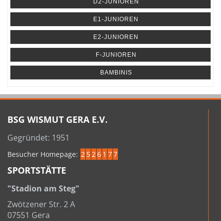
D2-JUNIOREN
E1-JUNIOREN
E2-JUNIOREN
F-JUNIOREN
BAMBINIS
BSG WISMUT GERA E.V.
Gegründet: 1951
Besucher Homepage:
2
5
2
6
1
7
7
SPORTSTÄTTE
"Stadion am Steg"
Zwötzener Str. 2 A
07551 Gera