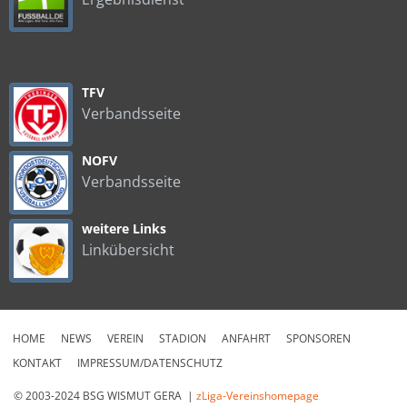
TFV
Verbandsseite
NOFV
Verbandsseite
weitere Links
Linkübersicht
HOME
NEWS
VEREIN
STADION
ANFAHRT
SPONSOREN
KONTAKT
IMPRESSUM/DATENSCHUTZ
© 2003-2024 BSG WISMUT GERA |
zLiga-Vereinshomepage