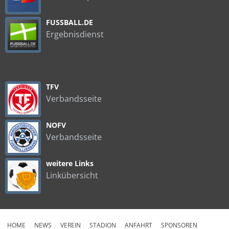
FUSSBALL.DE
Ergebnisdienst
TFV
Verbandsseite
NOFV
Verbandsseite
weitere Links
Linkübersicht
HOME
NEWS
VEREIN
STADION
ANFAHRT
SPONSOREN