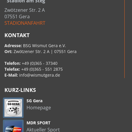
"Stadion am Steg"
Zwötzener Str. 2 A
07551 Gera
STADIONANFAHRT
KONTAKT
Adresse:
BSG Wismut Gera e.V.
Ort:
Zwötzener Str. 2 A | 07551 Gera
Telefon:
+49 (0)365 - 37340
Telefax:
+49 (0)365 - 551 2875
E-Mail:
info@wismutgera.de
KURZ-LINKS
SG Gera
Homepage
MDR SPORT
Aktueller Sport