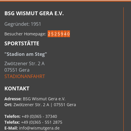
BSG WISMUT GERA E.V.
Gegründet: 1951
Besucher Homepage:
2
5
2
5
9
4
0
SPORTSTÄTTE
"Stadion am Steg"
Zwötzener Str. 2 A
07551 Gera
STADIONANFAHRT
KONTAKT
Adresse:
BSG Wismut Gera e.V.
Ort:
Zwötzener Str. 2 A | 07551 Gera
Telefon:
+49 (0)365 - 37340
Telefax:
+49 (0)365 - 551 2875
E-Mail:
info@wismutgera.de