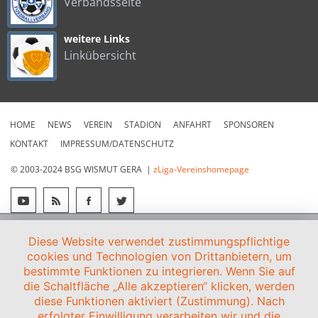
Verbandsseite
weitere Links
Linkübersicht
HOME
NEWS
VEREIN
STADION
ANFAHRT
SPONSOREN
KONTAKT
IMPRESSUM/DATENSCHUTZ
© 2003-2024 BSG WISMUT GERA |
zLiga-Vereinshomepage
Diese Website verwendet zustimmungspflichtige
cookies und Technologien von Drittanbietern, um
bestimmte Funktionen zu integrieren. Wenn Sie auf
die Schaltfläche „Alle akzeptieren“ klicken, werden
diese Funktionen aktiviert (Zustimmung). Nach
erfolgter Einwilligung verarbeiten wir und die