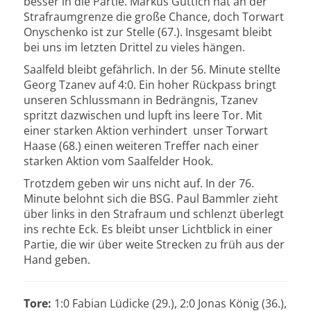
besser in die Partie. Markus Güttich hat an der
Strafraumgrenze die große Chance, doch Torwart
Onyschenko ist zur Stelle (67.). Insgesamt bleibt
bei uns im letzten Drittel zu vieles hängen.
Saalfeld bleibt gefährlich. In der 56. Minute stellte
Georg Tzanev auf 4:0. Ein hoher Rückpass bringt
unseren Schlussmann in Bedrängnis, Tzanev
spritzt dazwischen und lupft ins leere Tor. Mit
einer starken Aktion verhindert unser Torwart
Haase (68.) einen weiteren Treffer nach einer
starken Aktion vom Saalfelder
Hook
.
Trotzdem geben wir uns nicht auf. In der 76.
Minute belohnt sich die BSG. Paul Bammler zieht
über links in den Strafraum und schlenzt überlegt
ins rechte Eck. Es bleibt unser Lichtblick in einer
Partie, die wir über weite Strecken zu früh aus der
Hand geben.
Tore:
1:0 Fabian Lüdicke (29.), 2:0 Jonas König (36.),