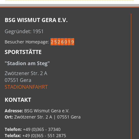
BSG WISMUT GERA E.V.
Gegründet: 1951
Besucher Homepage:
2
5
2
6
0
1
9
SPORTSTÄTTE
"Stadion am Steg"
Zwötzener Str. 2 A
07551 Gera
STADIONANFAHRT
KONTAKT
Adresse:
BSG Wismut Gera e.V.
Ort:
Zwötzener Str. 2 A | 07551 Gera
Telefon:
+49 (0)365 - 37340
Telefax:
+49 (0)365 - 551 2875