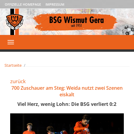
OFFIZIELLE HOMEPAGE
IMPRESSUM
Toggle
navigation
Startseite
zurück
700 Zuschauer am Steg: Weida nutzt zwei Szenen
eiskalt
Viel Herz, wenig Lohn: Die BSG verliert 0:2