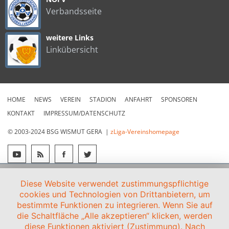
Verbandsseite
weitere Links
Linkübersicht
HOME
NEWS
VEREIN
STADION
ANFAHRT
SPONSOREN
KONTAKT
IMPRESSUM/DATENSCHUTZ
© 2003-2024 BSG WISMUT GERA |
zLiga-Vereinshomepage
Diese Website verwendet zustimmungspflichtige
cookies und Technologien von Drittanbietern, um
bestimmte Funktionen zu integrieren. Wenn Sie auf
die Schaltfläche „Alle akzeptieren“ klicken, werden
diese Funktionen aktiviert (Zustimmung). Nach