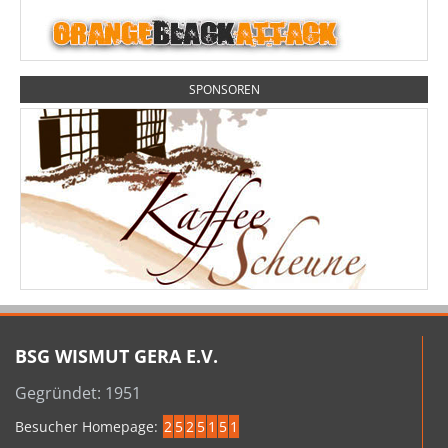
SPONSOREN
BSG WISMUT GERA E.V.
Gegründet: 1951
Besucher Homepage:
2
5
2
5
1
5
1