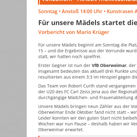
Sonntag • Anstoß 14:00 Uhr • Kunstrasen 
Für unsere Mädels startet di
Vorbericht von Mario Krüger
Für unsere Mädels beginnt am Sonntag die Pla
15 – und die Ergebnisse aus der Vorrunde wur
statt, wir hatten noch spielfrei.
Erster Gegner ist nun der
VfB Oberweimar
, der
Insgesamt bedeuten das aktuell drei Punkte und
resultierten aus einem 3:3 im Hinspiel gegen d
Das Team von Robert Curth stand vergangenen S
der U20 des FC Carl Zeiss Jena aus der Regionalli
durchgängige Mädchen- und Frauenabteilung d
Unsere Mädels bringen neun Zähler aus der Vorr
Oberweimar Ende Oktober fand nicht statt – wir 
Leider konnten wir den guten Start nicht beibe
Wochen war nun Pause – deshalb haben wir Veren
Oberweimar erwartet.