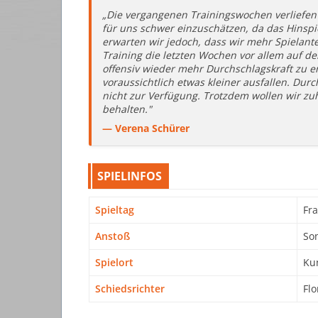
„Die vergangenen Trainingswochen verliefen 
für uns schwer einzuschätzen, da das Hinspi
erwarten wir jedoch, dass wir mehr Spielant
Training die letzten Wochen vor allem auf de
offensiv wieder mehr Durchschlagskraft zu e
voraussichtlich etwas kleiner ausfallen. Dur
nicht zur Verfügung. Trotzdem wollen wir zuh
behalten."
— Verena Schürer
SPIELINFOS
Spieltag
Fra
Anstoß
Son
Spielort
Kun
Schiedsrichter
Flo