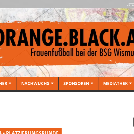
LETZ
NER
NACHWUCHS
SPONSOREN
MEDIATHEK
A • PLATZIERUNGSRUNDE