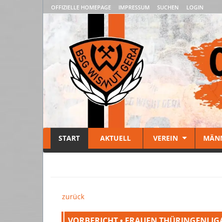
OFFIZIELLE HOMEPAGE
IMPRESSUM
SUCHEN
LOGIN
START
AKTUELL
VEREIN
MÄN
zurück
VORBERICHT • FRAUEN THÜRINGENLIG