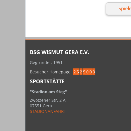
Spiele
BSG WISMUT GERA E.V.
Gegründet: 1951
Besucher Homepage:
2
5
2
5
0
0
3
SPORTSTÄTTE
"Stadion am Steg"
Zwötzener Str. 2 A
07551 Gera
STADIONANFAHRT