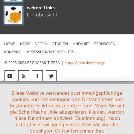
weitere Links
Linkübersicht
HOME
NEWS
VEREIN
STADION
ANFAHRT
SPONSOREN
KONTAKT
IMPRESSUM/DATENSCHUTZ
© 2003-2024 BSG WISMUT GERA |
zLiga-Vereinshomepage
Diese Website verwendet zustimmungspflichtige
cookies und Technologien von Drittanbietern, um
bestimmte Funktionen zu integrieren. Wenn Sie auf
die Schaltfläche „Alle akzeptieren“ klicken, werden
diese Funktionen aktiviert (Zustimmung). Nach
erfolgter Einwilligung verarbeiten wir und die
beteiligten Drittunternehmen Ihre