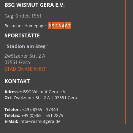
BSG WISMUT GERA E.V.
Gegründet: 1951
Besucher Homepage:
2
5
2
3
4
6
7
SPORTSTÄTTE
"Stadion am Steg"
Zwötzener Str. 2 A
07551 Gera
STADIONANFAHRT
KONTAKT
Adresse:
BSG Wismut Gera e.V.
Ort:
Zwötzener Str. 2 A | 07551 Gera
Telefon:
+49 (0)365 - 37340
Telefax:
+49 (0)365 - 551 2875
E-Mail:
info@wismutgera.de