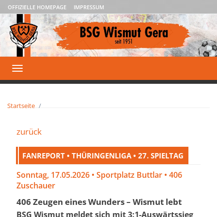
OFFIZIELLE HOMEPAGE
IMPRESSUM
Toggle
navigation
Startseite
zurück
FANREPORT • THÜRINGENLIGA • 27. SPIELTAG
Sonntag, 17.05.2026 • Sportplatz Buttlar • 406
Zuschauer
406 Zeugen eines Wunders – Wismut lebt
BSG Wismut meldet sich mit 3:1-Auswärtssieg