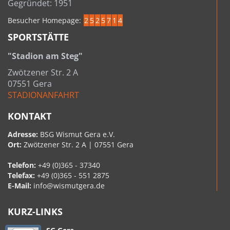
Gegründet: 1951
Besucher Homepage:
2
5
2
5
7
1
4
SPORTSTÄTTE
"Stadion am Steg"
Zwötzener Str. 2 A
07551 Gera
STADIONANFAHRT
KONTAKT
Adresse:
BSG Wismut Gera e.V.
Ort:
Zwötzener Str. 2 A | 07551 Gera
Telefon:
+49 (0)365 - 37340
Telefax:
+49 (0)365 - 551 2875
E-Mail:
info@wismutgera.de
KURZ-LINKS