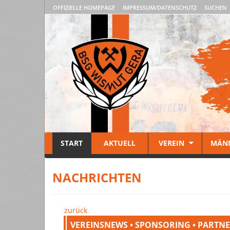
OFFIZIELLE HOMEPAGE
IMPRESSUM/DATENSCHUTZ
SUCHEN
START
AKTUELL
VEREIN
MÄN
NACHRICHTEN
zurück
VEREINSNEWS • SPONSORING • PARTN