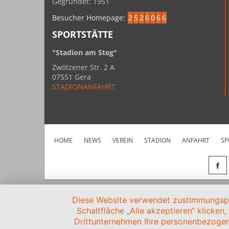
Gegründet: 1951
Besucher Homepage:
2
5
2
6
0
6
6
SPORTSTÄTTE
"Stadion am Steg"
Zwötzener Str. 2 A
07551 Gera
STADIONANFAHRT
HOME
NEWS
VEREIN
STADION
ANFAHRT
SP
Diese Website verwendet zustimmungspfl
Schaltfläche „Alle akzeptieren“ klicken
Drittunternehmen Ihre personenbezogen