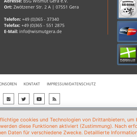
Adresse:
BSG Wismut Gera e.V.
Ort:
Zwötzener Str. 2 A | 07551 Gera
Telefon:
+49 (0)365 - 37340
Telefax:
+49 (0)365 - 551 2875
E-Mail:
info@wismutgera.de
ONSOREN
KONTAKT
IMPRESSUM/DATENSCHUTZ
ichtige cookies und Technologien von Drittanbietern, um b
, werden diese Funktionen aktiviert (Zustimmung). Nach erfol
en Daten für verschiedene Zwecke. Detaillierte Informati