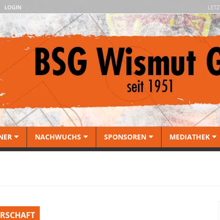
LOGIN
LETZ
NER
NACHWUCHS
SPONSOREN
MEDIATHEK
ERSCHAFT