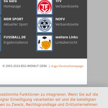
SG Gera
TFV
Homepage
Verbandsseite
MDR SPORT
NOFV
Aktueller Sport
Verbandsseite
FUSSBALL.DE
weitere Links
Ergebnisdienst
Linkübersicht
© 2003-2024 BSG WISMUT GERA |
zLiga-Vereinshomepage
estimmte Funktionen zu integrieren. Wenn Sie auf die
gter Einwilligung verarbeiten wir und die beteiligten
onen zu Zweck, Rechtsgrundlage und Drittunternehmen