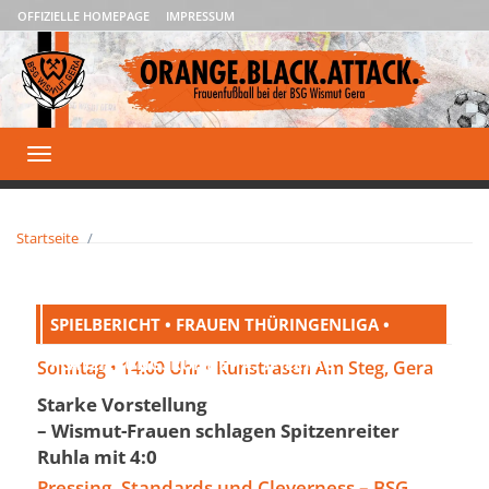
OFFIZIELLE HOMEPAGE
IMPRESSUM
Toggle
navigation
Startseite
SPIELBERICHT • FRAUEN THÜRINGENLIGA •
PLATZIERUNGSRUNDE • 4. SPIELTAG
Sonntag • 14:00 Uhr • Kunstrasen Am Steg, Gera
Starke Vorstellung
– Wismut-Frauen schlagen Spitzenreiter
Ruhla mit 4:0
Pressing, Standards und Cleverness – BSG