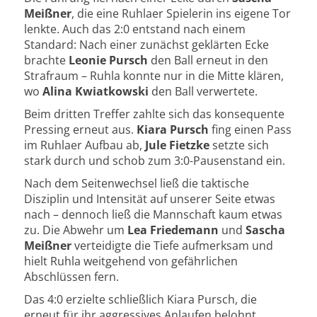
Meißner
, die eine Ruhlaer Spielerin ins eigene Tor
lenkte. Auch das 2:0 entstand nach einem
Standard: Nach einer zunächst geklärten Ecke
brachte
Leonie Pursch
den Ball erneut in den
Strafraum – Ruhla konnte nur in die Mitte klären,
wo
Alina Kwiatkowski
den Ball verwertete.
Beim dritten Treffer zahlte sich das konsequente
Pressing erneut aus.
Kiara Pursch
fing einen Pass
im Ruhlaer Aufbau ab,
Jule Fietzke
setzte sich
stark durch und schob zum 3:0-Pausenstand ein.
Nach dem Seitenwechsel ließ die taktische
Disziplin und Intensität auf unserer Seite etwas
nach – dennoch ließ die Mannschaft kaum etwas
zu. Die Abwehr um
Lea Friedemann
und
Sascha
Meißner
verteidigte die Tiefe aufmerksam und
hielt Ruhla weitgehend von gefährlichen
Abschlüssen fern.
Das 4:0 erzielte schließlich Kiara Pursch, die
erneut für ihr aggressives Anlaufen belohnt