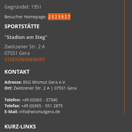
Gegründet: 1951
Besucher Homepage:
2
5
2
3
8
2
7
SPORTSTÄTTE
"Stadion am Steg"
Zwötzener Str. 2 A
07551 Gera
STADIONANFAHRT
KONTAKT
Adresse:
BSG Wismut Gera e.V.
Ort:
Zwötzener Str. 2 A | 07551 Gera
Telefon:
+49 (0)365 - 37340
Telefax:
+49 (0)365 - 551 2875
E-Mail:
info@wismutgera.de
KURZ-LINKS