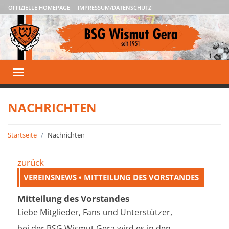
OFFIZIELLE HOMEPAGE
IMPRESSUM/DATENSCHUTZ
Toggle
navigation
NACHRICHTEN
Startseite
Nachrichten
zurück
VEREINSNEWS • MITTEILUNG DES VORSTANDES
Mitteilung des Vorstandes
Liebe Mitglieder, Fans und Unterstützer,
bei der BSG Wismut Gera wird es in den