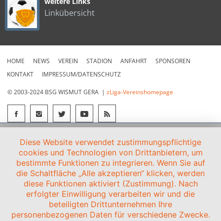
weitere Links
Linkübersicht
HOME
NEWS
VEREIN
STADION
ANFAHRT
SPONSOREN
KONTAKT
IMPRESSUM/DATENSCHUTZ
© 2003-2024 BSG WISMUT GERA |
zLiga-Vereinshomepage
Diese Website verwendet zustimmungspflichtige
cookies und Technologien von Drittanbietern, um
bestimmte Funktionen zu integrieren. Wenn Sie auf
die Schaltfläche „Alle akzeptieren“ klicken, werden
diese Funktionen aktiviert (Zustimmung). Nach
erfolgter Einwilligung verarbeiten wir und die
beteiligten Drittunternehmen Ihre
personenbezogenen Daten für verschiedene Zwecke.