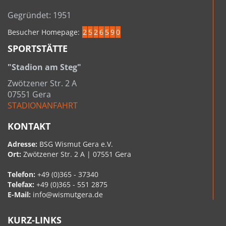
Gegründet: 1951
Besucher Homepage:
2
5
2
6
5
9
0
SPORTSTÄTTE
"Stadion am Steg"
Zwötzener Str. 2 A
07551 Gera
STADIONANFAHRT
KONTAKT
Adresse:
BSG Wismut Gera e.V.
Ort:
Zwötzener Str. 2 A | 07551 Gera
Telefon:
+49 (0)365 - 37340
Telefax:
+49 (0)365 - 551 2875
E-Mail:
info@wismutgera.de
KURZ-LINKS