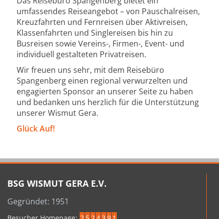
Das Reisebüro Spangenberg bietet ein
umfassendes Reiseangebot – von Pauschalreisen,
Kreuzfahrten und Fernreisen über Aktivreisen,
Klassenfahrten und Singlereisen bis hin zu
Busreisen sowie Vereins-, Firmen-, Event- und
individuell gestalteten Privatreisen.
Wir freuen uns sehr, mit dem Reisebüro
Spangenberg einen regional verwurzelten und
engagierten Sponsor an unserer Seite zu haben
und bedanken uns herzlich für die Unterstützung
unserer Wismut Gera.
Glück Auf!
BSG WISMUT GERA E.V.
Gegründet: 1951
Besucher Homepage:
2
5
2
4
3
9
1