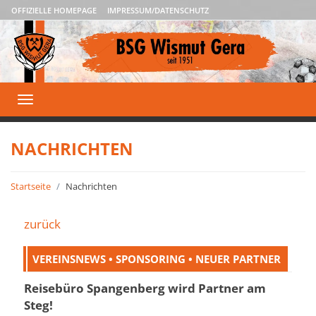
OFFIZIELLE HOMEPAGE
IMPRESSUM/DATENSCHUTZ
Toggle
navigation
NACHRICHTEN
Startseite
Nachrichten
zurück
VEREINSNEWS • SPONSORING • NEUER PARTNER
Reisebüro Spangenberg wird Partner am
Steg!