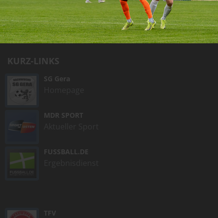
Telefon:
+49 (0)365 - 37340
Telefax:
+49 (0)365 - 551 2875
E-Mail:
info@wismutgera.de
KURZ-LINKS
SG Gera
Homepage
MDR SPORT
Aktueller Sport
FUSSBALL.DE
Ergebnisdienst
TFV