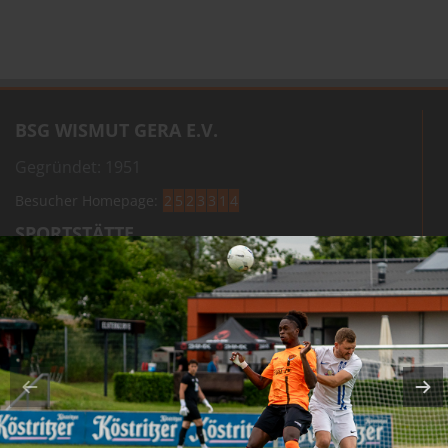
BSG WISMUT GERA E.V.
Gegründet: 1951
Besucher Homepage:
2
5
2
3
3
1
4
SPORTSTÄTTE
"Stadion am Steg"
Zwötzener Str. 2 A
07551 Gera
STADIONANFAHRT
KONTAKT
Adresse:
BSG Wismut Gera e.V.
Ort:
Zwötzener Str. 2 A | 07551 Gera