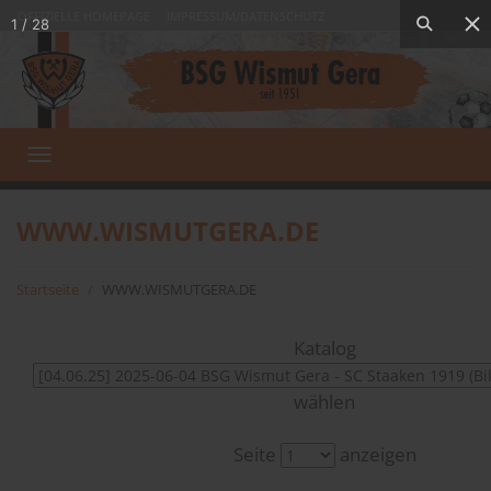
OFFIZIELLE HOMEPAGE
IMPRESSUM/DATENSCHUTZ
1
/
28
Toggle
navigation
WWW.WISMUTGERA.DE
Startseite
WWW.WISMUTGERA.DE
Katalog
wählen
Seite
anzeigen