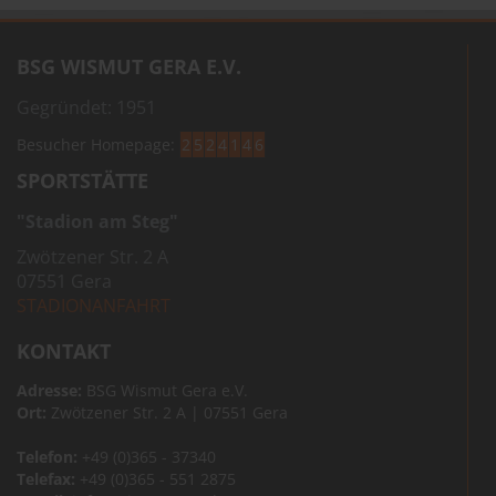
BSG WISMUT GERA E.V.
Gegründet: 1951
Besucher Homepage:
2
5
2
4
1
4
6
SPORTSTÄTTE
"Stadion am Steg"
Zwötzener Str. 2 A
07551 Gera
STADIONANFAHRT
KONTAKT
Adresse:
BSG Wismut Gera e.V.
Ort:
Zwötzener Str. 2 A | 07551 Gera
Telefon:
+49 (0)365 - 37340
Telefax:
+49 (0)365 - 551 2875