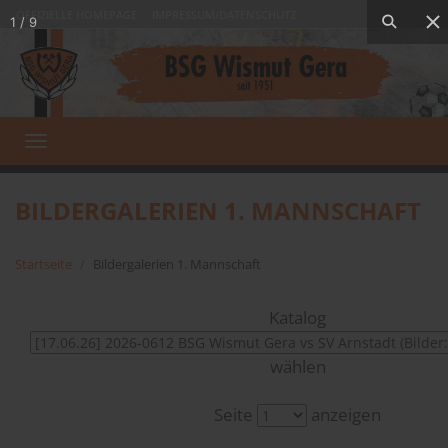
OFFIZIELLE HOMEPAGE
IMPRESSUM/DATENSCHUTZ
Toggle
navigation
BILDERGALERIEN 1. MANNSCHAFT
Startseite
Bildergalerien 1. Mannschaft
Katalog
wählen
Seite
anzeigen