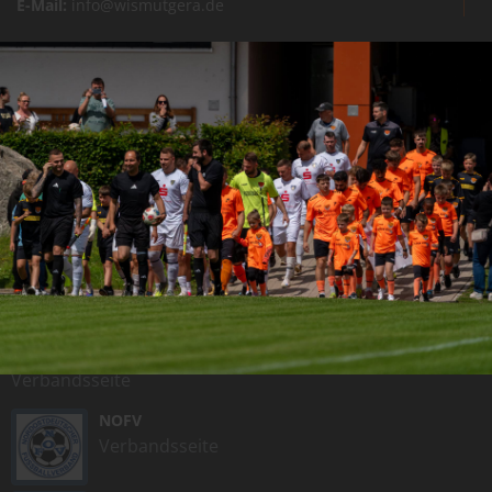
E-Mail:
info@wismutgera.de
KURZ-LINKS
SG Gera
Homepage
MDR SPORT
Aktueller Sport
FUSSBALL.DE
Ergebnisdienst
TFV
Verbandsseite
NOFV
Verbandsseite