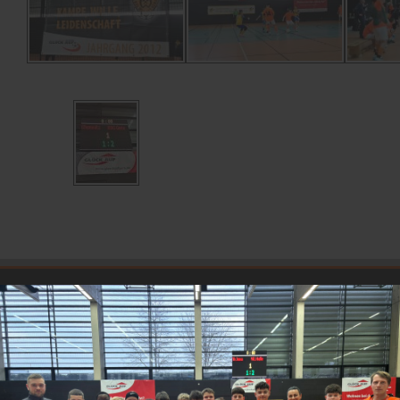
BSG WISMUT GERA E.V.
Gegründet: 1951
Besucher Homepage:
2
5
2
6
7
2
1
SPORTSTÄTTE