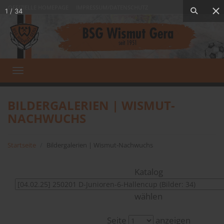
OFFIZIELLE HOMEPAGE
IMPRESSUM/DATENSCHUTZ
1
/
34
Toggle
navigation
BILDERGALERIEN | WISMUT-
NACHWUCHS
Startseite
Bildergalerien | Wismut-Nachwuchs
Katalog
wählen
Seite
anzeigen