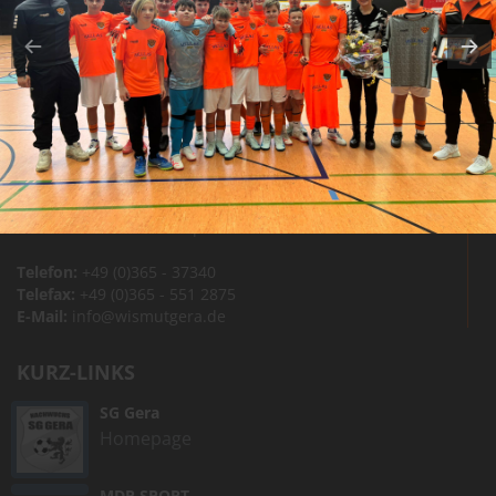
"Stadion am Steg"
Zwötzener Str. 2 A
07551 Gera
STADIONANFAHRT
KONTAKT
Adresse:
BSG Wismut Gera e.V.
Ort:
Zwötzener Str. 2 A | 07551 Gera
Telefon:
+49 (0)365 - 37340
Telefax:
+49 (0)365 - 551 2875
E-Mail:
info@wismutgera.de
KURZ-LINKS
SG Gera
Homepage
MDR SPORT