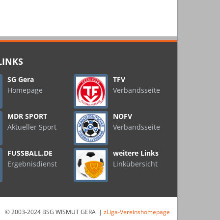
LINKS
SG Gera
TFV
Homepage
Verbandsseite
MDR SPORT
NOFV
Aktueller Sport
Verbandsseite
FUSSBALL.DE
weitere Links
Ergebnisdienst
Linkübersicht
© 2003-2024 BSG WISMUT GERA |
zLiga-Vereinshomepage