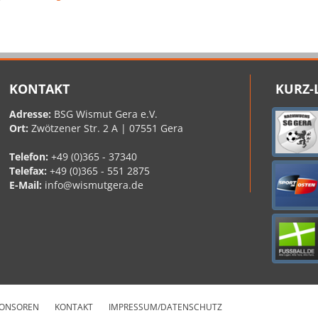
KONTAKT
KURZ-
Adresse:
BSG Wismut Gera e.V.
Ort:
Zwötzener Str. 2 A | 07551 Gera
Telefon:
+49 (0)365 - 37340
Telefax:
+49 (0)365 - 551 2875
E-Mail:
info@wismutgera.de
ONSOREN
KONTAKT
IMPRESSUM/DATENSCHUTZ