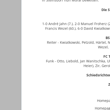
in Steinsdorf nun Moral beweisen.
Die S
1-0 André Jahn (7.), 2-0 Manuel Froherz (2
Francis Wezel (60.), 6-0 David Kwiatkowsk
BS
Reiter - Kwiatkowski, Petzold, Härtel, 
Wezel, 
FC 
Funk - Otto, Liebold, Jan Wanitschka, 
Heier), Zir, Gero
Schiedsrichter
Homep
Homepa