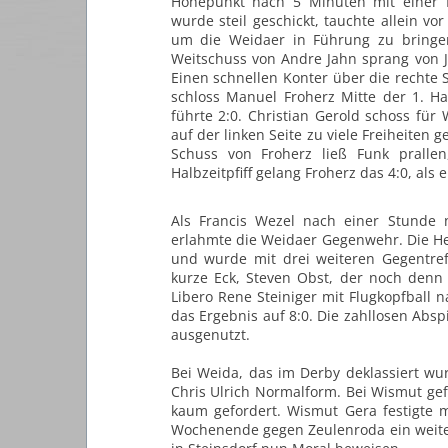
Höhepunkt nach 5 Minuten mit einer 
wurde steil geschickt, tauchte allein vo
um die Weidaer in Führung zu bringen
Weitschuss von Andre Jahn sprang von Ja
Einen schnellen Konter über die rechte 
schloss Manuel Froherz Mitte der 1. Ha
führte 2:0. Christian Gerold schoss für
auf der linken Seite zu viele Freiheiten g
Schuss von Froherz ließ Funk pralle
Halbzeitpfiff gelang Froherz das 4:0, als
Als Francis Wezel nach einer Stunde
erlahmte die Weidaer Gegenwehr. Die Heu
und wurde mit drei weiteren Gegentref
kurze Eck, Steven Obst, der noch denn
Libero Rene Steiniger mit Flugkopfball 
das Ergebnis auf 8:0. Die zahllosen Ab
ausgenutzt.
Bei Weida, das im Derby deklassiert wur
Chris Ulrich Normalform. Bei Wismut gef
kaum gefordert. Wismut Gera festigte 
Wochenende gegen Zeulenroda ein weite