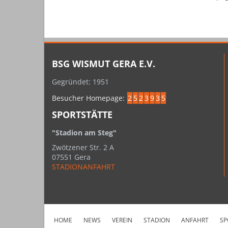
BSG WISMUT GERA E.V.
Gegründet: 1951
Besucher Homepage:
2
5
2
3
9
3
5
SPORTSTÄTTE
"Stadion am Steg"
Zwötzener Str. 2 A
07551 Gera
STADIONANFAHRT
HOME
NEWS
VEREIN
STADION
ANFAHRT
SP