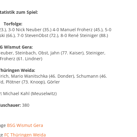
tatistik zum Spiel:
Torfolge:
3.), 3-0 Nick Neuber (35.) 4-0 Manuel Froherz (45.), 5-0
i (66.), 7-0 StevenObst (72.), 8-0 René Steiniger (88.)
G Wismut Gera:
Neuber, Steinbach, Obst, Jahn (77. Kaiser), Steiniger,
Froherz (61. Lindner)
Thüringen Weida:
Ulrich, Mario Wanitschka (46. Donder), Schumann (46.
ld, Plötner (73. Knoop), Görler
:
Michael Kahl (Meuselwitz)
Zuschauer:
380
age
BSG Wismut Gera
ge
FC Thüringen Weida