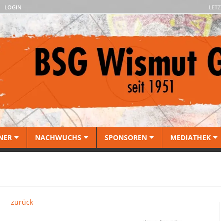
LOGIN
LETZ
NER
NACHWUCHS
SPONSOREN
MEDIATHEK
zurück