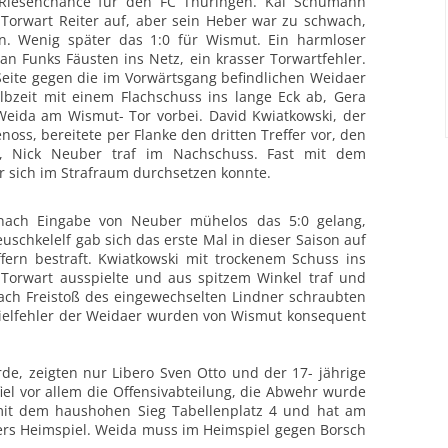
Riesenchance für den FC Thüringen. Kai Schumann
r Torwart Reiter auf, aber sein Heber war zu schwach,
. Wenig später das 1:0 für Wismut. Ein harmloser
n Funks Fäusten ins Netz, ein krasser Torwartfehler.
Seite gegen die im Vorwärtsgang befindlichen Weidaer
lbzeit mit einem Flachschuss ins lange Eck ab, Gera
 Weida am Wismut- Tor vorbei. David Kwiatkowski, der
enoss, bereitete per Flanke den dritten Treffer vor, den
n, Nick Neuber traf im Nachschuss. Fast mit dem
 er sich im Strafraum durchsetzen konnte.
 nach Eingabe von Neuber mühelos das 5:0 gelang,
schkelelf gab sich das erste Mal in dieser Saison auf
fern bestraft. Kwiatkowski mit trockenem Schuss ins
 Torwart ausspielte und aus spitzem Winkel traf und
nach Freistoß des eingewechselten Lindner schraubten
spielfehler der Weidaer wurden von Wismut konsequent
de, zeigten nur Libero Sven Otto und der 17- jährige
iel vor allem die Offensivabteilung, die Abwehr wurde
mit dem haushohen Sieg Tabellenplatz 4 und hat am
rs Heimspiel. Weida muss im Heimspiel gegen Borsch