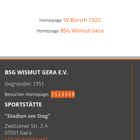
SV Borsch 1925
Homepage
BSG Wismut Gera
Homepage
BSG WISMUT GERA E.V.
Gegründet: 1951
Besucher Homepage:
2
5
2
3
3
5
8
SPORTSTÄTTE
"Stadion am Steg"
Zwötzener Str. 2 A
07551 Gera
STADIONANFAHRT