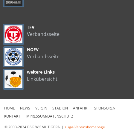
TFV
Verbandsseite
NOFV
Verbandsseite
weitere Links
Linkübersicht
HOME
NEWS
VEREIN
STADION
ANFAHRT
SPONSOREN
KONTAKT
IMPRESSUM/DATENSCHUTZ
© 2003-2024 BSG WISMUT GERA |
zLiga-Vereinshomepage