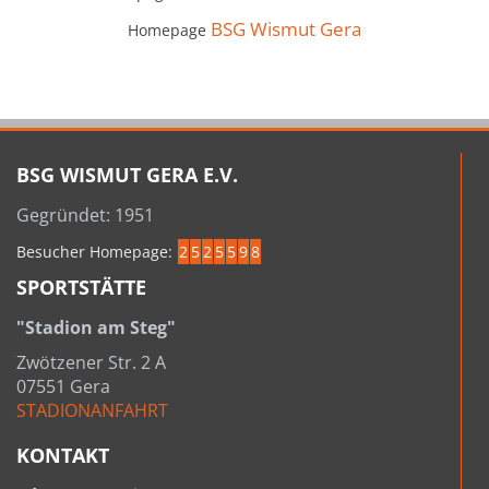
BSG Wismut Gera
Homepage
BSG WISMUT GERA E.V.
Gegründet: 1951
Besucher Homepage:
2
5
2
5
5
9
8
SPORTSTÄTTE
"Stadion am Steg"
Zwötzener Str. 2 A
07551 Gera
STADIONANFAHRT
KONTAKT