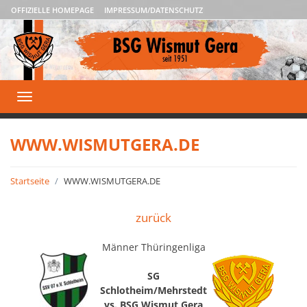
OFFIZIELLE HOMEPAGE
IMPRESSUM/DATENSCHUTZ
Toggle
navigation
WWW.WISMUTGERA.DE
Startseite
WWW.WISMUTGERA.DE
zurück
Männer Thüringenliga
SG
Schlotheim/Mehrstedt
vs. BSG Wismut Gera