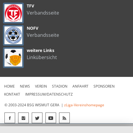
TFV
Verbandsseite
NOFV
Verbandsseite
weitere Links
Linkübersicht
HOME
NEWS
VEREIN
STADION
ANFAHRT
SPONSOREN
KONTAKT
IMPRESSUM/DATENSCHUTZ
© 2003-2024 BSG WISMUT GERA |
zLiga-Vereinshomepage