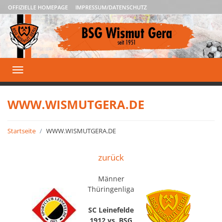
OFFIZIELLE HOMEPAGE
IMPRESSUM/DATENSCHUTZ
Toggle
navigation
WWW.WISMUTGERA.DE
Startseite
WWW.WISMUTGERA.DE
zurück
Männer
Thüringenliga
SC Leinefelde
1912 vs. BSG