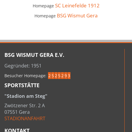
SC Leinefelde 1912
Homepage
BSG Wismut Gera
Homepage
BSG WISMUT GERA E.V.
Gegründet: 1951
Besucher Homepage:
2
5
2
5
2
9
3
SPORTSTÄTTE
"Stadion am Steg"
Zwötzener Str. 2 A
07551 Gera
STADIONANFAHRT
KONTAKT