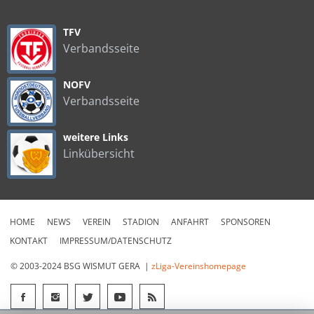
TFV
Verbandsseite
NOFV
Verbandsseite
weitere Links
Linkübersicht
HOME
NEWS
VEREIN
STADION
ANFAHRT
SPONSOREN
KONTAKT
IMPRESSUM/DATENSCHUTZ
© 2003-2024 BSG WISMUT GERA |
zLiga-Vereinshomepage