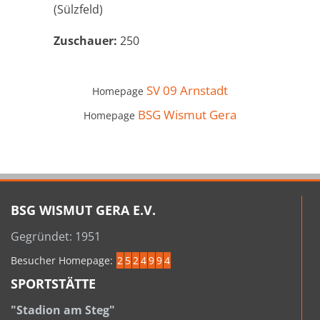
(Sülzfeld)
Zuschauer:
250
SV 09 Arnstadt
Homepage
BSG Wismut Gera
Homepage
BSG WISMUT GERA E.V.
Gegründet: 1951
Besucher Homepage:
2
5
2
4
9
9
4
SPORTSTÄTTE
"Stadion am Steg"