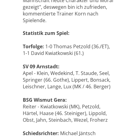
Mannschaft heute Charakter und Moral
gezeigt", deswegen bin ich zufrieden,
kommentierte Trainer Korn nach
Spielende.
Statistik zum Spiel:
Torfolge:
1-0 Thomas Petzold (36./ET),
1-1 David Kwiatkowski (61.)
SV 09 Arnstadt:
Apel - Klein, Wedekind, T. Staude, Seel,
Springer (66. Gothe), Lippert, Bonsack,
Leischner, Lange, Lux (MK / 46. Berger)
BSG Wismut Gera:
Reiter - Kwiatkowski (MK), Petzold,
Härtel, Haase (46. Steiniger), Lippold,
Obst, Jahn, Steinbach, Wezel, Froherz
Schiedsrichter:
Michael Jäntsch