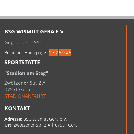
BSG WISMUT GERA E.V.
Gegründet: 1951
Besucher Homepage:
2
5
2
5
0
4
5
SPORTSTÄTTE
"Stadion am Steg"
Zwötzener Str. 2 A
07551 Gera
STADIONANFAHRT
KONTAKT
Adresse:
BSG Wismut Gera e.V.
Ort:
Zwötzener Str. 2 A | 07551 Gera