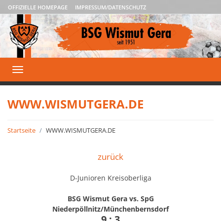
OFFIZIELLE HOMEPAGE
IMPRESSUM/DATENSCHUTZ
Toggle
navigation
WWW.WISMUTGERA.DE
Startseite
WWW.WISMUTGERA.DE
zurück
D-Junioren Kreisoberliga
BSG Wismut Gera vs. SpG
Niederpöllnitz/Münchenbernsdorf
9 : 3