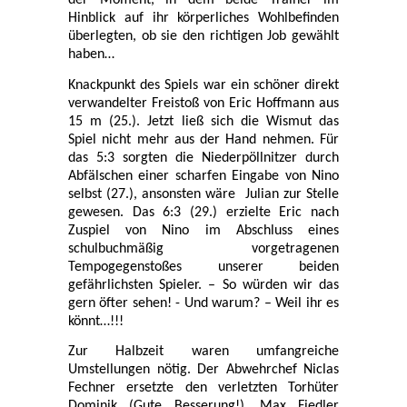
der Moment, in dem beide Trainer im
Hinblick auf ihr körperliches Wohlbefinden
überlegten, ob sie den richtigen Job gewählt
haben…
Knackpunkt des Spiels war ein schöner direkt
verwandelter Freistoß von Eric Hoffmann aus
15 m (25.). Jetzt ließ sich die Wismut das
Spiel nicht mehr aus der Hand nehmen. Für
das 5:3 sorgten die Niederpöllnitzer durch
Abfälschen einer scharfen Eingabe von Nino
selbst (27.), ansonsten wäre
Julian zur Stelle
gewesen. Das 6:3 (29.) erzielte Eric nach
Zuspiel von Nino im Abschluss eines
schulbuchmäßig vorgetragenen
Tempogegenstoßes unserer beiden
gefährlichsten Spieler. – So würden wir das
gern öfter sehen! - Und warum? – Weil ihr es
könnt…!!!
Zur Halbzeit waren umfangreiche
Umstellungen nötig. Der Abwehrchef Niclas
Fechner ersetzte den verletzten Torhüter
Dominik (Gute Besserung!), Max Fiedler