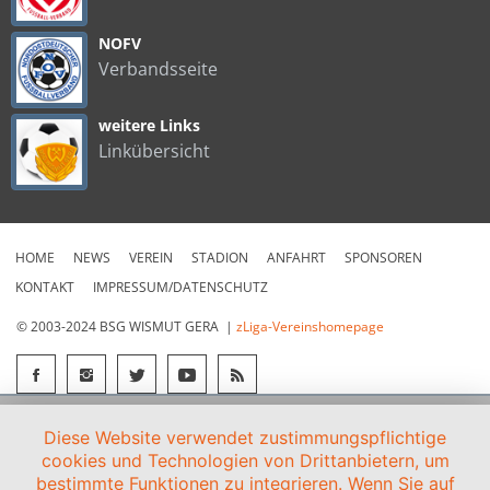
NOFV
Verbandsseite
weitere Links
Linkübersicht
HOME
NEWS
VEREIN
STADION
ANFAHRT
SPONSOREN
KONTAKT
IMPRESSUM/DATENSCHUTZ
© 2003-2024 BSG WISMUT GERA |
zLiga-Vereinshomepage
Diese Website verwendet zustimmungspflichtige
cookies und Technologien von Drittanbietern, um
bestimmte Funktionen zu integrieren. Wenn Sie auf