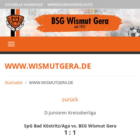
OFFIZIELLE HOMEPAGE
IMPRESSUM/DATENSCHUTZ
Toggle
navigation
WWW.WISMUTGERA.DE
Startseite
WWW.WISMUTGERA.DE
zurück
D-Junioren Kreisoberliga
SpG Bad Köstritz/Aga vs. BSG Wismut Gera
1 : 1