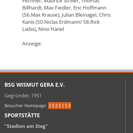
Fechner, Maurice Striller, Thomas
Billhardt, Max Fiedler, Eric Hoffmann
(56.Max Krause), Julian Bleinagel, Chris
Kanis (50.Niclas Erdmann/ 58.Rick
Liebs), Nino Hänel
Anzeige:
BSG WISMUT GERA E.V.
Gegründet: 1951
Besucher Homepage:
2
5
2
5
1
5
3
SPORTSTÄTTE
"Stadion am Steg"