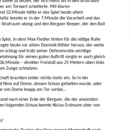
n Szene zu setzen, der sich meist bis in den Strafraum
ber am Torwart scheiterte. Mit klaren
und 32.Minute hätte er das Spiel heute allein
 Dafür konnte er in der 7.Minute die Vorarbeit und das
en Strafraum abzog und den Bergaer Keeper, der den Ball
n Spiel, in dem Max Fiedler hinten für die nötige Ruhe
ragte heute vor allem Dominik Köhler heraus, der weite
en schlug und trotz seiner Defensivrolle wichtige
Belohnung für seinen guten Auftritt sorgte er auch gleich
36.Minute: - direkter Freistoß aus 25 Metern oben links
zum Zunge schnalzen.
aft brachten leider nichts mehr ein. So in der
d Nino auf Dome, dessen Schuss gehalten wurde, oder
Ecke von Dome knapp am Tor vorbei…
stand nach einer Ecke der Bergaer, die der ansonsten
. Den folgenden Schuss konnte Niclas Erdmann aber von
o!