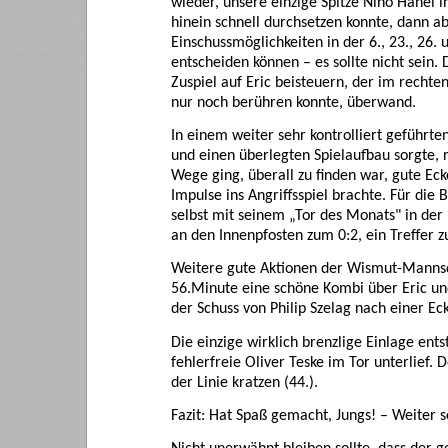
wieder, unsere einzige Spitze Nino Hänel i
hinein schnell durchsetzen konnte, dann a
Einschussmöglichkeiten in der 6., 23., 26. 
entscheiden können – es sollte nicht sein.
Zuspiel auf Eric beisteuern, der im recht
nur noch berühren konnte, überwand.
In einem weiter sehr kontrolliert geführte
und einen überlegten Spielaufbau sorgte, 
Wege ging, überall zu finden war, gute Eck
Impulse ins Angriffsspiel brachte. Für die 
selbst mit seinem „Tor des Monats" in der 
an den Innenpfosten zum 0:2, ein Treffer 
Weitere gute Aktionen der Wismut-Mannsch
56.Minute eine schöne Kombi über Eric un
der Schuss von Philip Szelag nach einer 
Die einzige wirklich brenzlige Einlage ent
fehlerfreie Oliver Teske im Tor unterlief
der Linie kratzen (44.).
Fazit: Hat Spaß gemacht, Jungs! – Weiter s