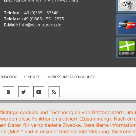
Ort:
Zwötzener Str. 2 A | 07551 Gera
Telefon:
+49 (0)365 - 37340
Telefax:
+49 (0)365 - 551 2875
E-Mail:
info@wismutgera.de
ONSOREN
KONTAKT
IMPRESSUM/DATENSCHUTZ
ichtige cookies und Technologien von Drittanbietern, um b
, werden diese Funktionen aktiviert (Zustimmung). Nach erfol
en Daten für verschiedene Zwecke. Detaillierte Informati
on „Mehr“ und in unserer Datenschutzerklärung. Sie können 