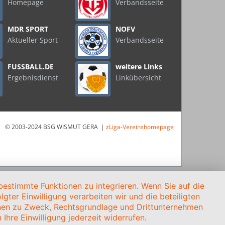
Homepage
Verbandsseite
MDR SPORT
NOFV
Aktueller Sport
Verbandsseite
FUSSBALL.DE
weitere Links
Ergebnisdienst
Linkübersicht
© 2003-2024 BSG WISMUT GERA |
zLiga-Vereinshomepage
estimmte Funktionen zu integrieren. Wenn Sie auf die
gter Einwilligung verarbeiten wir und die beteiligten
onen zu Zweck, Rechtsgrundlage und Drittunternehmen
Ihre Einwilligung jederzeit widerrufen.