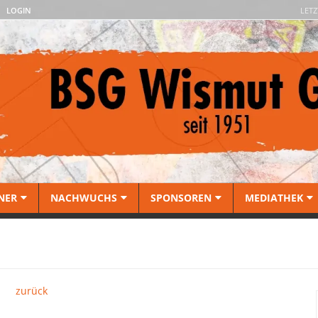
LOGIN
LETZ
NER
NACHWUCHS
SPONSOREN
MEDIATHEK
zurück