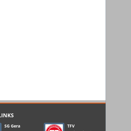
LINKS
SG Gera
TFV