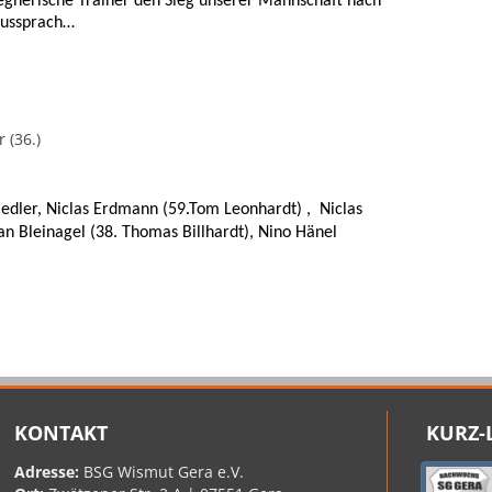
gegnerische Trainer den Sieg unserer Mannschaft nach
 aussprach…
 (36.)
edler, Niclas Erdmann (59.Tom Leonhardt) , Niclas
ian Bleinagel (38. Thomas Billhardt), Nino Hänel
KONTAKT
KURZ-
Adresse:
BSG Wismut Gera e.V.