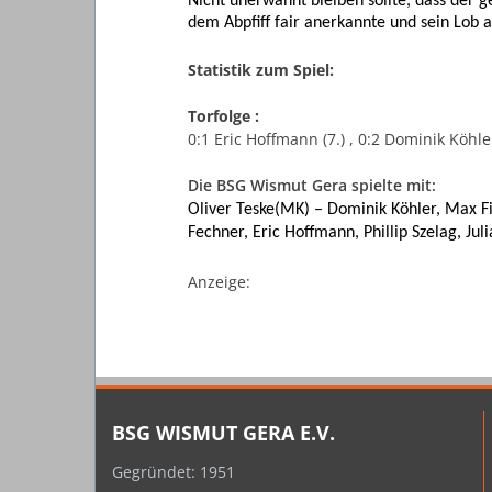
Nicht unerwähnt bleiben sollte, dass der 
dem Abpfiff fair anerkannte und sein Lob
Statistik zum Spiel:
Torfolge :
0:1 Eric Hoffmann (7.) , 0:2 Dominik Köhler
Die BSG Wismut Gera spielte mit:
Oliver Teske(MK) – Dominik Köhler, Max Fi
Fechner, Eric Hoffmann, Phillip Szelag, Jul
Anzeige:
BSG WISMUT GERA E.V.
Gegründet: 1951