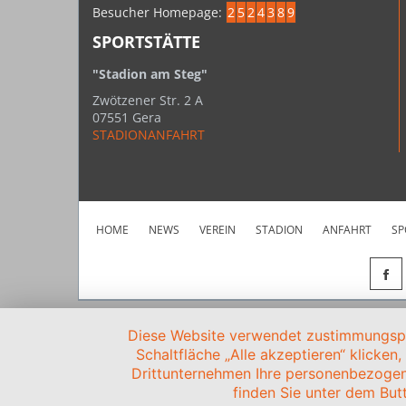
Besucher Homepage:
2
5
2
4
3
8
9
SPORTSTÄTTE
"Stadion am Steg"
Zwötzener Str. 2 A
07551 Gera
STADIONANFAHRT
HOME
NEWS
VEREIN
STADION
ANFAHRT
SP
Diese Website verwendet zustimmungspfl
Schaltfläche „Alle akzeptieren“ klicken
Drittunternehmen Ihre personenbezogen
finden Sie unter dem Butt