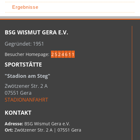
Ergebnisse
BSG WISMUT GERA E.V.
Gegründet: 1951
Besucher Homepage:
2
5
2
4
6
1
1
SPORTSTÄTTE
"Stadion am Steg"
Zwötzener Str. 2 A
07551 Gera
STADIONANFAHRT
KONTAKT
Adresse:
BSG Wismut Gera e.V.
Ort:
Zwötzener Str. 2 A | 07551 Gera