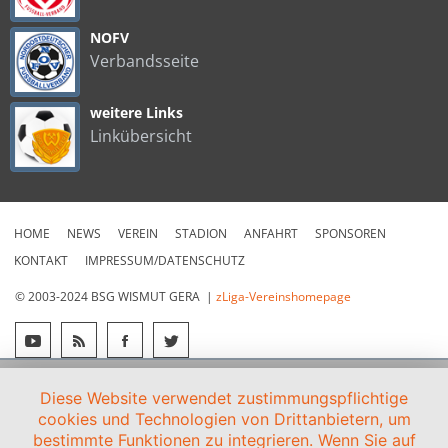
NOFV
Verbandsseite
weitere Links
Linkübersicht
HOME
NEWS
VEREIN
STADION
ANFAHRT
SPONSOREN
KONTAKT
IMPRESSUM/DATENSCHUTZ
© 2003-2024 BSG WISMUT GERA |
zLiga-Vereinshomepage
Diese Website verwendet zustimmungspflichtige
cookies und Technologien von Drittanbietern, um
bestimmte Funktionen zu integrieren. Wenn Sie auf