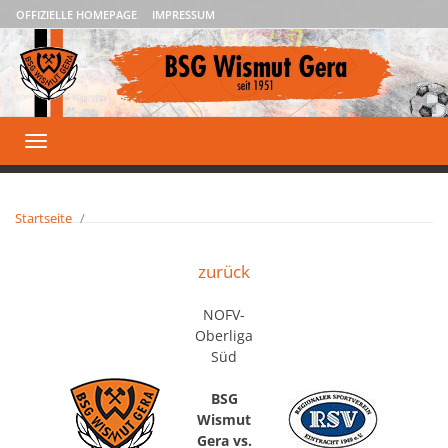
OFFIZIELLE HOMEPAGE
IMPRESSUM
Toggle
navigation
Startseite
zurück
NOFV-
Oberliga
Süd
BSG
Wismut
Gera vs.