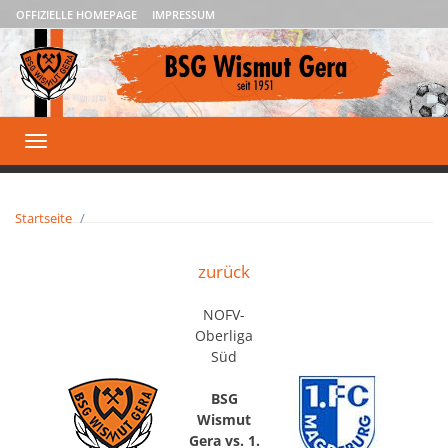
OFFIZIELLE HOMEPAGE
IMPRESSUM
Toggle
navigation
Startseite
zurück
NOFV-
Oberliga
Süd
BSG
Wismut
Gera vs. 1.