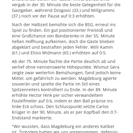
vergab in der 30. Minute die beste Gelegenheit für die
Gastgeber, während Dzogovic (33.) und Millgrammc
(37.) noch vor der Pause auf 0:3 erhöhten.
Nach der Halbzeit bemühte sich die BSG, erneut ins
Spiel zu finden. Ein gut positionierter Freistoß und
eine Großchance von Bondarenko in der 55. Minute
ließen Hoffnung aufkeimen, doch die Gäste blieben
abgeklärt und bestraften jeden Fehler. Willi Kamm
(61.) und Elisio Widmann (65.) erhöhten auf 0:5.
Ab der 75. Minute flachte die Partie deutlich ab und
verlief ohne nennenswerte Höhepunkte. Wismut Gera
zeigte zwar weiterhin Bemühungen, fand jedoch keine
Mittel, um gefährlich zu werden. Magdeburg agierte
souverän und spielte die Partie im Stil eines
Spitzenreiters kontrolliert zu Ende. In der 89. Minute
erhöhte Hector Hink per sicher verwandeltem
Foulelfmeter auf 0:6, indem er den Ball präzise ins
linke Eck schoss. Den Schlusspunkt setzte Carlos
Krüger in der 90. Minute, als er per Kopfball den 0:7-
Endstand markierte.
"Wir wussten, dass Magdeburg ein anderes Kaliber
ist. Trotzdem hatten wir uns vorgenommen, defensiv