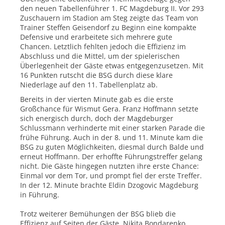
den neuen Tabellenführer 1. FC Magdeburg II. Vor 293
Zuschauern im Stadion am Steg zeigte das Team von
Trainer Steffen Geisendorf zu Beginn eine kompakte
Defensive und erarbeitete sich mehrere gute
Chancen. Letztlich fehlten jedoch die Effizienz im
Abschluss und die Mittel, um der spielerischen
Überlegenheit der Gäste etwas entgegenzusetzen. Mit
16 Punkten rutscht die BSG durch diese klare
Niederlage auf den 11. Tabellenplatz ab.
Bereits in der vierten Minute gab es die erste
Großchance für Wismut Gera. Franz Hoffmann setzte
sich energisch durch, doch der Magdeburger
Schlussmann verhinderte mit einer starken Parade die
frühe Führung. Auch in der 8. und 11. Minute kam die
BSG zu guten Möglichkeiten, diesmal durch Balde und
erneut Hoffmann. Der erhoffte Führungstreffer gelang
nicht. Die Gäste hingegen nutzten ihre erste Chance:
Einmal vor dem Tor, und prompt fiel der erste Treffer.
In der 12. Minute brachte Eldin Dzogovic Magdeburg
in Führung.
Trotz weiterer Bemühungen der BSG blieb die
Effizienz auf Seiten der Gäste. Nikita Bondarenko