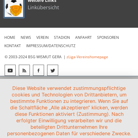
weitere Links
Linkübersicht
HOME
NEWS
VEREIN
STADION
ANFAHRT
SPONSOREN
KONTAKT
IMPRESSUM/DATENSCHUTZ
© 2003-2024 BSG WISMUT GERA |
zLiga-Vereinshomepage
Diese Website verwendet zustimmungspflichtige
cookies und Technologien von Drittanbietern, um
bestimmte Funktionen zu integrieren. Wenn Sie auf
die Schaltfläche „Alle akzeptieren“ klicken, werden
diese Funktionen aktiviert (Zustimmung). Nach
erfolgter Einwilligung verarbeiten wir und die
beteiligten Drittunternehmen Ihre
personenbezogenen Daten für verschiedene Zwecke.