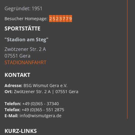
Gegründet: 1951
Besucher Homepage:
2
5
2
3
7
7
9
SPORTSTÄTTE
"Stadion am Steg"
Zwötzener Str. 2 A
07551 Gera
STADIONANFAHRT
KONTAKT
Adresse:
BSG Wismut Gera e.V.
Ort:
Zwötzener Str. 2 A | 07551 Gera
Telefon:
+49 (0)365 - 37340
Telefax:
+49 (0)365 - 551 2875
E-Mail:
info@wismutgera.de
KURZ-LINKS