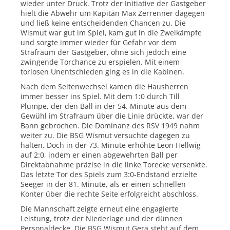
wieder unter Druck. Trotz der Initiative der Gastgeber
hielt die Abwehr um Kapitän Max Zerrenner dagegen
und ließ keine entscheidenden Chancen zu. Die
Wismut war gut im Spiel, kam gut in die Zweikämpfe
und sorgte immer wieder für Gefahr vor dem
Strafraum der Gastgeber, ohne sich jedoch eine
zwingende Torchance zu erspielen. Mit einem
torlosen Unentschieden ging es in die Kabinen.
Nach dem Seitenwechsel kamen die Hausherren
immer besser ins Spiel. Mit dem 1:0 durch Till
Plumpe, der den Ball in der 54. Minute aus dem
Gewühl im Strafraum über die Linie drückte, war der
Bann gebrochen. Die Dominanz des RSV 1949 nahm
weiter zu. Die BSG Wismut versuchte dagegen zu
halten. Doch in der 73. Minute erhöhte Leon Hellwig
auf 2:0, indem er einen abgewehrten Ball per
Direktabnahme präzise in die linke Torecke versenkte.
Das letzte Tor des Spiels zum 3:0-Endstand erzielte
Seeger in der 81. Minute, als er einen schnellen
Konter über die rechte Seite erfolgreicht abschloss.
Die Mannschaft zeigte erneut eine engagierte
Leistung, trotz der Niederlage und der dünnen
Personaldecke. Die BSG Wismut Gera steht auf dem