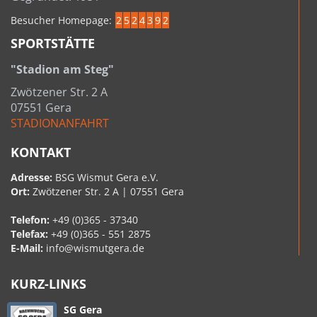
Besucher Homepage:
2
5
2
4
3
9
2
SPORTSTÄTTE
"Stadion am Steg"
Zwötzener Str. 2 A
07551 Gera
STADIONANFAHRT
KONTAKT
Adresse:
BSG Wismut Gera e.V.
Ort:
Zwötzener Str. 2 A | 07551 Gera
Telefon:
+49 (0)365 - 37340
Telefax:
+49 (0)365 - 551 2875
E-Mail:
info@wismutgera.de
KURZ-LINKS
SG Gera