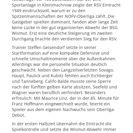
Sportanlage in Kleinmachnow zeigte der RSV Eintracht
1949 eindrucksvoll, warum er zu den
Spitzenmannschaften der NOFV-Oberliga zählt. Die
Gastgeber spielten dominant, fanden aber lange Zeit
keine Lücke in der gut organisierten Abwehr der BSG
Wismut. Erst eine deutliche Steigerung im zweiten
Durchgang brachte den verdienten Sieg für den RSV.
Trainer Steffen Geisendorf setzte in seiner
Startformation auf eine kompakte Defensive und
schnelle Umschaltmomente über die Außenbahnen.
Allerdings war die personelle Situation deutlich
geschwächt. Neben den Langzeitverletzten Sovago,
Haupt, Paulick und Kubitz fehlten auch Eichberger
und Tanneberg. Califo Balde musste seine Sperre
nach der fünften gelben Karte absitzen, Seefeld und
Wagner waren beruflich verhindert. Besonders
erfreulich: Mit Maurice Linz, der in der 85. Minute für
Franz Hoffmann eingewechselt wurde, feierte ein
Spieler aus dem eigenen Nachwuchs sein Oberliga-
Debüt.
In der ersten Halbzeit übernahm die Eintracht die
Spielkontrolle und setzte die Wismut-Abwehr immer