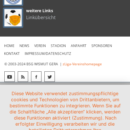
weitere Links
Linkübersicht
HOME
NEWS
VEREIN
STADION
ANFAHRT
SPONSOREN
KONTAKT
IMPRESSUM/DATENSCHUTZ
© 2003-2024 BSG WISMUT GERA |
zLiga-Vereinshomepage
Diese Website verwendet zustimmungspflichtige
cookies und Technologien von Drittanbietern, um
bestimmte Funktionen zu integrieren. Wenn Sie auf
die Schaltfläche „Alle akzeptieren“ klicken, werden
diese Funktionen aktiviert (Zustimmung). Nach
erfolgter Einwilligung verarbeiten wir und die