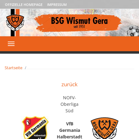
OFFIZIELLE HOMEPAGE
IMPRESSUM
Toggle
navigation
Startseite
zurück
NOFV-
Oberliga
Süd
VfB
Germania
Halberstadt