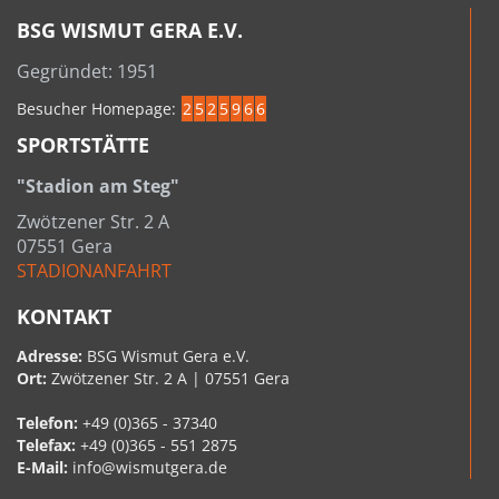
BSG WISMUT GERA E.V.
Gegründet: 1951
Besucher Homepage:
2
5
2
5
9
6
6
SPORTSTÄTTE
"Stadion am Steg"
Zwötzener Str. 2 A
07551 Gera
STADIONANFAHRT
KONTAKT
Adresse:
BSG Wismut Gera e.V.
Ort:
Zwötzener Str. 2 A | 07551 Gera
Telefon:
+49 (0)365 - 37340
Telefax:
+49 (0)365 - 551 2875
E-Mail:
info@wismutgera.de