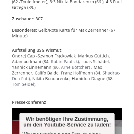
(62./Foulelfmeter), 3:3 Nikita Bondarenko (66.), 4:3 Paul
Grzega (89.)
Zuschauer:
307
Besonderes:
Gelb/Rote Karte für
Max Zerrenner (67.
Minute)
Aufstellung BSG Wismut:
Ondrej Cap -Szymon Frąckowiak, Markus Güttich,
Adamou Imani (84.
Robin Paulick)
, Louis Schädel,
Yannick Linnemann (90.
Arne Böttcher)
, Max
Zerrenner, Califo Balde, Franz Hoffmann (84.
Shadrac-
Don Futi)
, Nikita Bondarenko, Hamidou Diagne (68.
Tom Seidel
)
.
Pressekonferenz
Wir benötigen Ihre Zustimmung,
um den Youtube-Service zu laden!
Wir verwenden einen Service eines