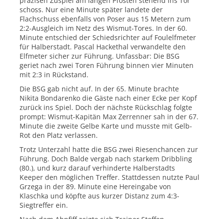
präzisen Zuspiel am langen Pfosten stehend ins Tor
schoss. Nur eine Minute später landete der
Flachschuss ebenfalls von Poser aus 15 Metern zum
2:2-Ausgleich im Netz des Wismut-Tores. In der 60.
Minute entschied der Schiedsrichter auf Foulelfmeter
für Halberstadt. Pascal Hackethal verwandelte den
Elfmeter sicher zur Führung. Unfassbar: Die BSG
geriet nach zwei Toren Führung binnen vier Minuten
mit 2:3 in Rückstand.
Die BSG gab nicht auf. In der 65. Minute brachte
Nikita Bondarenko die Gäste nach einer Ecke per Kopf
zurück ins Spiel. Doch der nächste Rückschlag folgte
prompt: Wismut-Kapitän Max Zerrenner sah in der 67.
Minute die zweite Gelbe Karte und musste mit Gelb-
Rot den Platz verlassen.
Trotz Unterzahl hatte die BSG zwei Riesenchancen zur
Führung. Doch Balde vergab nach starkem Dribbling
(80.), und kurz darauf verhinderte Halberstadts
Keeper den möglichen Treffer. Stattdessen nutzte Paul
Grzega in der 89. Minute eine Hereingabe von
Klaschka und köpfte aus kurzer Distanz zum 4:3-
Siegtreffer ein.