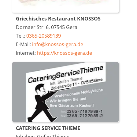
Griechisches Restaurant KNOSSOS
Dornaer Str. 6, 07545 Gera
Tel.:
0365-20589139
E-Mail:
info@knossos-gera.de
Internet:
https://knossos-gera.de
CATERING SERVICE THIEME
Inhaber: Stefan Thieme