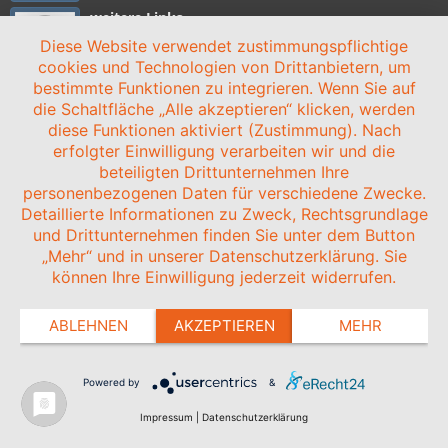
weitere Links
Linkübersicht
Diese Website verwendet zustimmungspflichtige
cookies und Technologien von Drittanbietern, um
bestimmte Funktionen zu integrieren. Wenn Sie auf
die Schaltfläche „Alle akzeptieren“ klicken, werden
diese Funktionen aktiviert (Zustimmung). Nach
HOME
NEWS
VEREIN
STADION
ANFAHRT
SPONSOREN
erfolgter Einwilligung verarbeiten wir und die
KONTAKT
IMPRESSUM/DATENSCHUTZ
beteiligten Drittunternehmen Ihre
personenbezogenen Daten für verschiedene Zwecke.
© 2003-2024 BSG WISMUT GERA |
zLiga-Vereinshomepage
Detaillierte Informationen zu Zweck, Rechtsgrundlage
und Drittunternehmen finden Sie unter dem Button
„Mehr“ und in unserer Datenschutzerklärung. Sie
können Ihre Einwilligung jederzeit widerrufen.
ABLEHNEN
AKZEPTIEREN
MEHR
Powered by
&
Impressum
|
Datenschutzerklärung