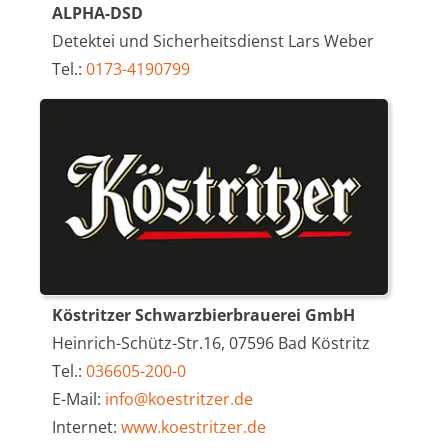
ALPHA-DSD
Detektei und Sicherheitsdienst Lars Weber
Tel.:
0173-4190799
Köstritzer Schwarzbierbrauerei GmbH
Heinrich-Schütz-Str.16, 07596 Bad Köstritz
Tel.:
036605-200-0
E-Mail:
info@koestritzer.de
Internet:
www.koestritzer.de