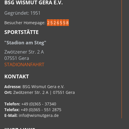
BSG WISMUT GERA E.V.
Gegründet: 1951
Besucher Homepage:
2
5
2
6
5
5
8
SPORTSTÄTTE
"Stadion am Steg"
Zwötzener Str. 2 A
07551 Gera
STADIONANFAHRT
KONTAKT
Adresse:
BSG Wismut Gera e.V.
Ort:
Zwötzener Str. 2 A | 07551 Gera
Telefon:
+49 (0)365 - 37340
Telefax:
+49 (0)365 - 551 2875
E-Mail:
info@wismutgera.de