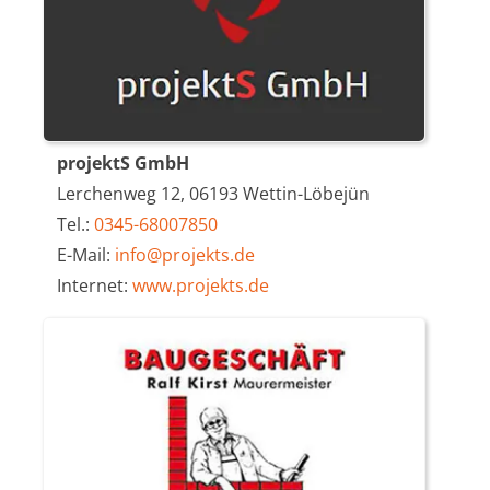
projektS GmbH
Lerchenweg 12, 06193 Wettin-Löbejün
Tel.:
0345-68007850
E-Mail:
info@projekts.de
Internet:
www.projekts.de