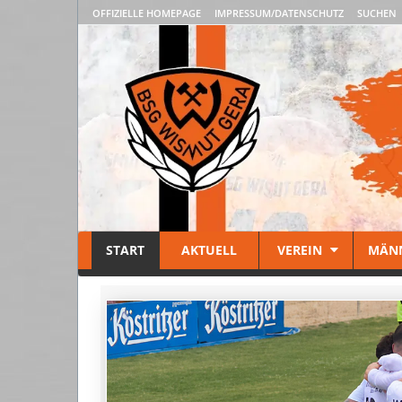
OFFIZIELLE HOMEPAGE
IMPRESSUM/DATENSCHUTZ
SUCHEN
START
AKTUELL
VEREIN
MÄN