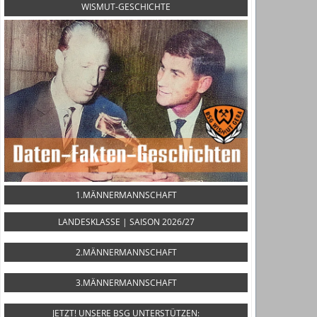
WISMUT-GESCHICHTE
1.MÄNNERMANNSCHAFT
LANDESKLASSE | SAISON 2026/27
2.MÄNNERMANNSCHAFT
3.MÄNNERMANNSCHAFT
JETZT! UNSERE BSG UNTERSTÜTZEN: