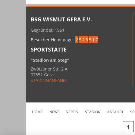
BSG WISMUT GERA E.V.
Gegründet: 1951
Besucher Homepage:
2
5
2
3
5
1
7
SPORTSTÄTTE
"Stadion am Steg"
Zwötzener Str. 2 A
07551 Gera
STADIONANFAHRT
HOME
NEWS
VEREIN
STADION
ANFAHRT
SP