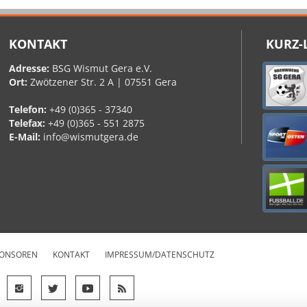
KONTAKT
KURZ-
Adresse:
BSG Wismut Gera e.V.
Ort:
Zwötzener Str. 2 A | 07551 Gera
Telefon:
+49 (0)365 - 37340
Telefax:
+49 (0)365 - 551 2875
E-Mail:
info@wismutgera.de
ONSOREN
KONTAKT
IMPRESSUM/DATENSCHUTZ