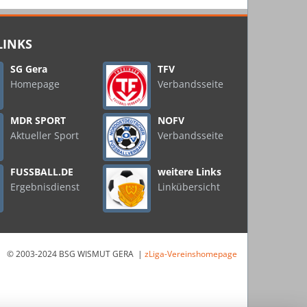
LINKS
SG Gera
TFV
Homepage
Verbandsseite
MDR SPORT
NOFV
Aktueller Sport
Verbandsseite
FUSSBALL.DE
weitere Links
Ergebnisdienst
Linkübersicht
© 2003-2024 BSG WISMUT GERA |
zLiga-Vereinshomepage