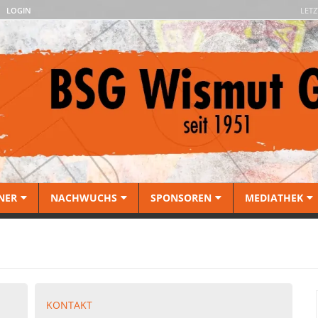
LOGIN
LETZ
NER
NACHWUCHS
SPONSOREN
MEDIATHEK
KONTAKT